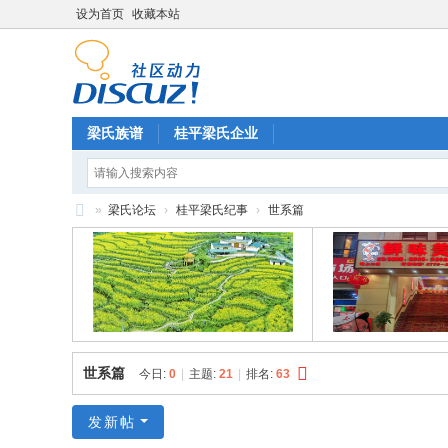
设为首页
收藏本站
梁氏族谱
桂平梁氏企业
»
梁氏论坛
›
桂平梁氏纪事
›
世系篇
梁
氏
论
坛
世系篇
今日:
0
|
主题:
21
|
排名:
63
发新帖