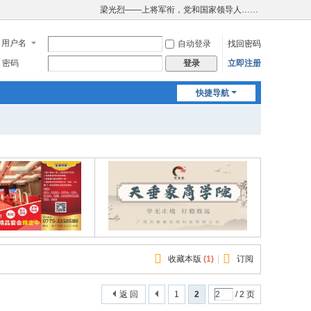
梁光烈——上将军衔，党和国家领导人……
用户名
自动登录
找回密码
密码
立即注册
登录
快捷导航
收藏本版
(
1
)
|
订阅
返 回
1
2
/ 2 页