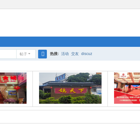
热搜:
活动
交友
discuz
帖子
搜
索