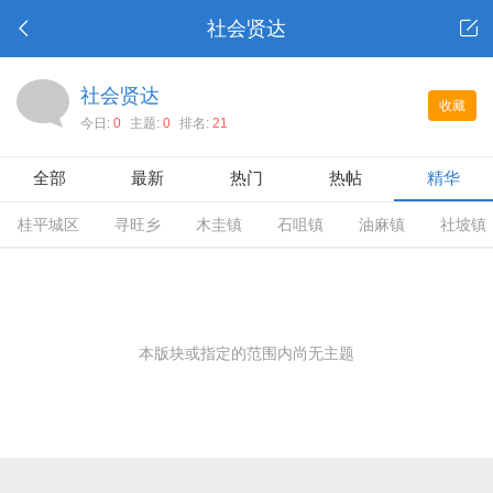
社会贤达
社会贤达
收藏
今日:
0
主题:
0
排名:
21
全部
最新
热门
热帖
精华
桂平城区
寻旺乡
木圭镇
石咀镇
油麻镇
社坡镇
本版块或指定的范围内尚无主题