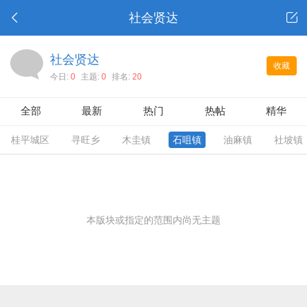
社会贤达
社会贤达
收藏
今日:
0
主题:
0
排名:
20
全部
最新
热门
热帖
精华
桂平城区
寻旺乡
木圭镇
石咀镇
油麻镇
社坡镇
本版块或指定的范围内尚无主题