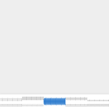
首
首
首
首
首
首
首
首
首
首
首
首
首
首
首
首
首
论
论
论
论
论
论
论
论
论
论
论
论
论
论
论
论
论
发
发
发
发
发
发
发
发
发
发
发
发
发
发
发
发
发
我
我
我
我
我
我
我
我
我
我
我
我
我
我
我