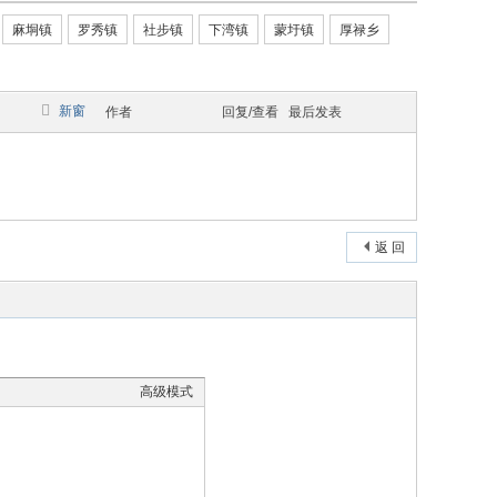
麻垌镇
罗秀镇
社步镇
下湾镇
蒙圩镇
厚禄乡
新窗
作者
回复/查看
最后发表
返 回
高级模式