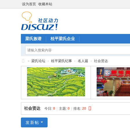
设为首页
收藏本站
梁氏族谱
桂平梁氏企业
»
梁氏论坛
›
桂平梁氏纪事
›
名人篇
›
社会贤达
梁
氏
论
坛
社会贤达
今日:
0
|
主题:
0
|
排名:
20
发新帖