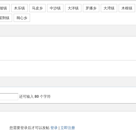
坡镇
木乐镇
马皮乡
中沙镇
大洋镇
罗播乡
大湾镇
木根镇
紫荆镇
垌心乡
还可输入
80
个字符
您需要登录后才可以发帖
登录
|
立即注册