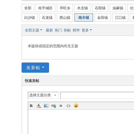
全部
桂平城区
寻旺乡
木圭镇
石咀镇
油麻镇
社
白沙镇
石龙镇
西山镇
南木镇
金田镇
江口镇
全部主题
最新
热门
热帖
精华
更多
本版块或指定的范围内尚无主题
发新帖
快速发帖
选择主题分类