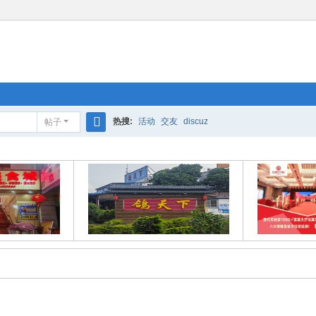
热搜:
活动
交友
discuz
帖子
搜
索