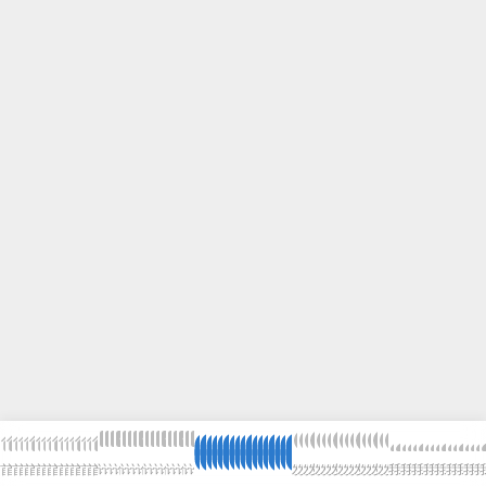
首
首
首
首
首
首
首
首
首
首
首
首
首
首
首
首
首
论
论
论
论
论
论
论
论
论
论
论
论
论
论
论
论
论
发
发
发
发
发
发
发
发
发
发
发
发
发
发
发
发
发
我
我
我
我
我
我
我
我
我
我
我
我
我
我
我