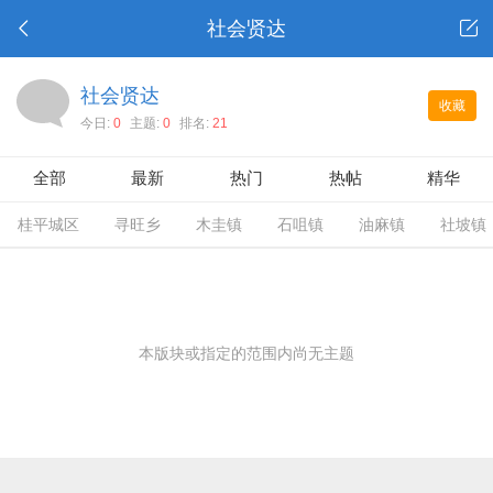
社会贤达
社会贤达
收藏
今日:
0
主题:
0
排名:
21
全部
最新
热门
热帖
精华
桂平城区
寻旺乡
木圭镇
石咀镇
油麻镇
社坡镇
本版块或指定的范围内尚无主题