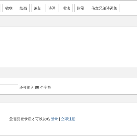
楹联
绘画
篆刻
诗词
书法
附录
伟宜兄弟诗词集
还可输入
80
个字符
您需要登录后才可以发帖
登录
|
立即注册