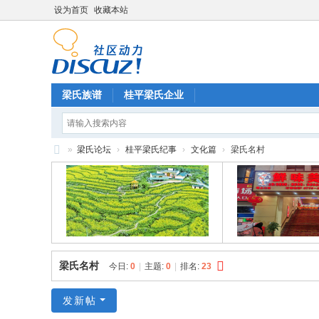
设为首页
收藏本站
梁氏族谱
桂平梁氏企业
»
梁氏论坛
›
桂平梁氏纪事
›
文化篇
›
梁氏名村
梁
氏
论
坛
梁氏名村
今日:
0
|
主题:
0
|
排名:
23
发新帖