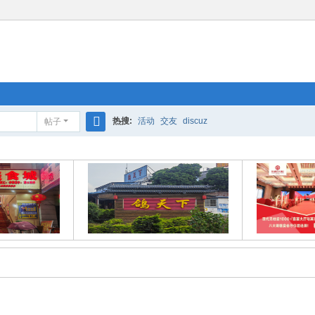
热搜:
活动
交友
discuz
帖子
搜
索