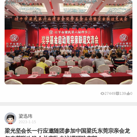
27449
139
0
梁迅玮
2023-1-15
梁光坚会长一行应邀随团参加中国梁氏东莞宗亲会龙