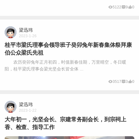
5122
9
0
梁迅玮
2023-1-26
桂平市梁氏理事会领导班子癸卯兔年新春集体祭拜康
伯公众梁氏先祖
农历癸卯兔年正月初四，时值新春佳期，万里晴空，冬日暖
阳，桂平梁氏理事会梁光坚会长皆全体 ...
3517
3
0
梁迅玮
2023-1-22
大年初一，光坚会长、宗建常务副会长，到宗祠上
香、检查、指导工作