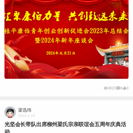
3623
9
0
梁迅玮
2023-1-15
光坚会长带队出席柳州梁氏宗亲联谊会五周年庆典活
动