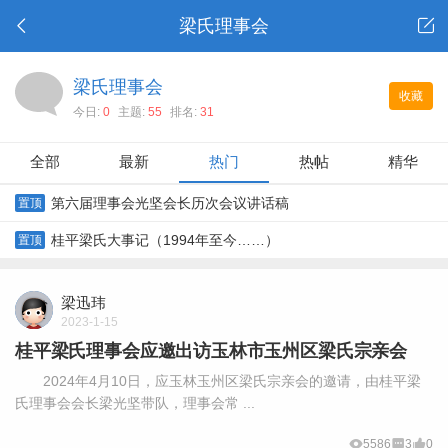
梁氏理事会
梁氏理事会
收藏
今日:
0
主题:
55
排名:
31
全部
最新
热门
热帖
精华
第六届理事会光坚会长历次会议讲话稿
置顶
桂平梁氏大事记（1994年至今……）
置顶
梁迅玮
2023-1-15
桂平梁氏理事会应邀出访玉林市玉州区梁氏宗亲会
2024年4月10日，应玉林玉州区梁氏宗亲会的邀请，由桂平梁
氏理事会会长梁光坚带队，理事会常 ...
5586
3
0