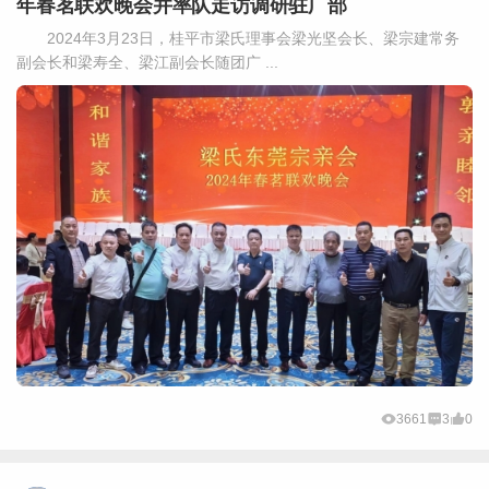
年春茗联欢晚会并率队走访调研驻广部
2024年3月23日，桂平市梁氏理事会梁光坚会长、梁宗建常务
副会长和梁寿全、梁江副会长随团广 ...
3661
3
0