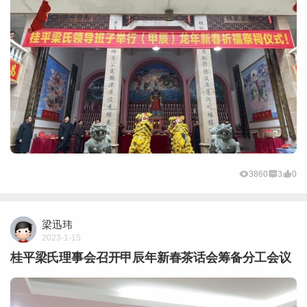
3860
3
0
梁迅玮
2023-1-15
桂平梁氏理事会召开甲辰年新春茶话会筹备分工会议