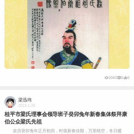
2043
0
0
梁迅玮
2023-1-26
桂平市梁氏理事会领导班子癸卯兔年新春集体祭拜康
伯公众梁氏先祖
农历癸卯兔年正月初四，时值新春佳期，万里晴空，冬日暖