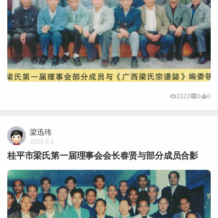
2223
0
0
梁迅玮
2023-2-1
桂平市梁氏第一届理事会会长春贤与部分成员合影