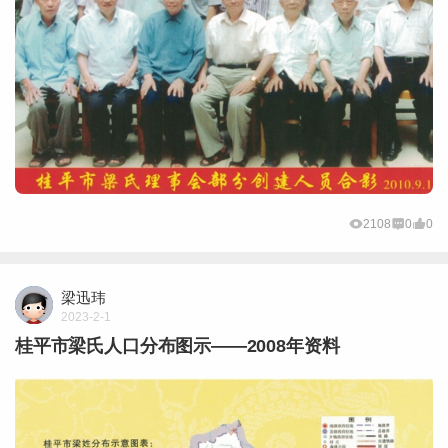
2108
0
0
梁迅玮
2023-2-1
桂平市梁氏人口分布图示——2008年资料