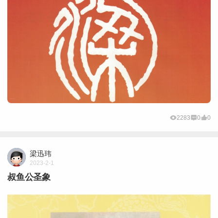
2283
0
0
梁迅玮
2023-2-1
叔鱼公圣象