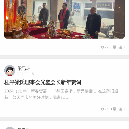
2900
8
0
梁迅玮
2023-1-15
桂平梁氏理事会光坚会长新年贺词
2024（龙 年）新春贺辞 “律回春渐，新元肇启”。在这辞旧迎
新、普天同庆的美好时刻，我谨代 ...
2581
0
0