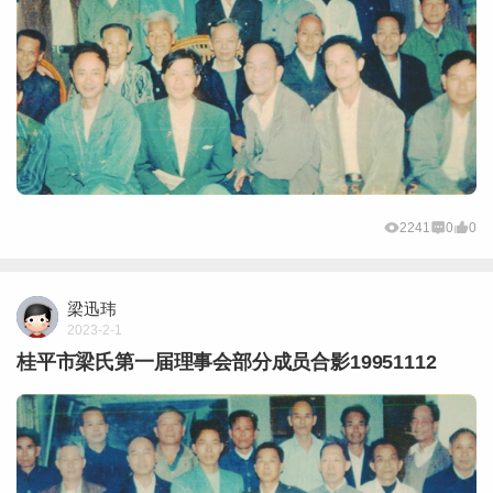
2241
0
0
梁迅玮
2023-2-1
桂平市梁氏第一届理事会部分成员合影19951112