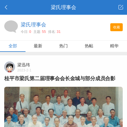
梁氏理事会
梁氏理事会
收藏
今日:
0
主题:
55
排名:
31
全部
最新
热门
热帖
精华
梁迅玮
2023-2-1
桂平市梁氏第二届理事会会长金城与部分成员合影