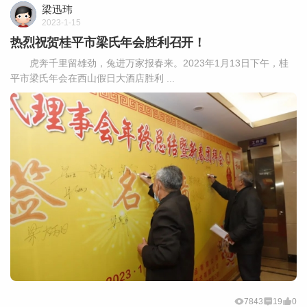
梁迅玮
2023-1-15
热烈祝贺桂平市梁氏年会胜利召开！
虎奔千里留雄劲，兔进万家报春来。2023年1月13日下午，桂
平市梁氏年会在西山假日大酒店胜利 ...
7843
19
0