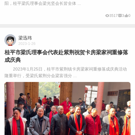
阳，桂平梁氏理事会梁光坚会长皆全体 ...
3517
3
0
梁迅玮
2023-1-26
桂平市梁氏理事会代表赴紫荆祝贺卡房梁家祠重修落
成庆典
2023年1月25日，桂平市紫荆镇卡房梁家祠重修落成庆典活动
隆重举行，受梁氏紫荆分会梁富强分 ...