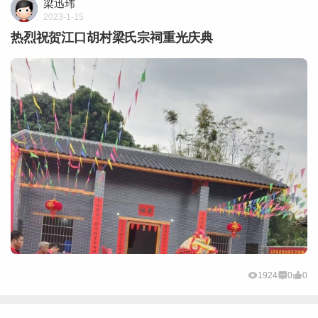
梁迅玮
2023-1-15
热烈祝贺江口胡村梁氏宗祠重光庆典
1924
0
0