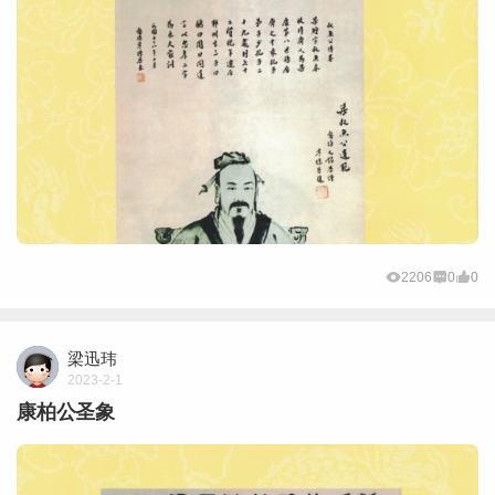
2206
0
0
梁迅玮
2023-2-1
康柏公圣象