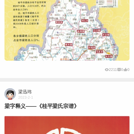
2211
0
0
梁迅玮
2023-2-1
梁字释义——《桂平梁氏宗谱》