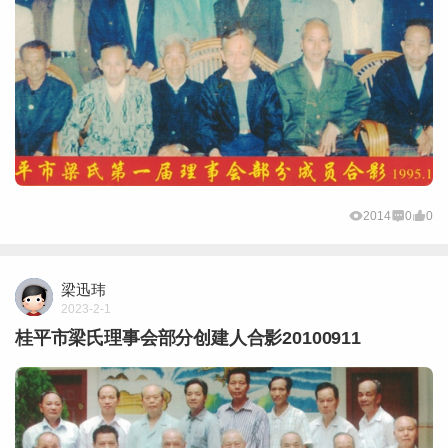
2014
0
0
梁迅玮
2023-2-1
桂平市梁氏理事会部分创建人合影20100911