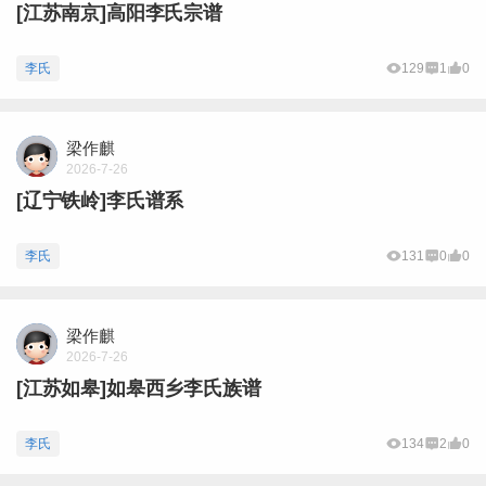
[江苏南京]高阳李氏宗谱
李氏
129
1
0
梁作麒
2026-7-26
[辽宁铁岭]李氏谱系
李氏
131
0
0
梁作麒
2026-7-26
[江苏如皋]如皋西乡李氏族谱
李氏
134
2
0