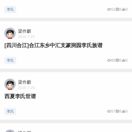
李氏
51
0
0
梁作麒
2026-7-26
[四川合江]合江东乡中汇支篆洞园李氏族谱
李氏
60
0
0
梁作麒
2026-7-26
西夏李氏世谱
李氏
57
0
0