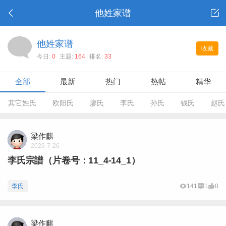
他姓家谱
他姓家谱
收藏
今日:
0
主题:
164
排名:
33
全部
最新
热门
热帖
精华
其它姓氏
欧阳氏
廖氏
李氏
孙氏
钱氏
赵氏
梁作麒
2026-7-26
李氏宗譜（片卷号：11_4-14_1）
李氏
141
1
0
梁作麒