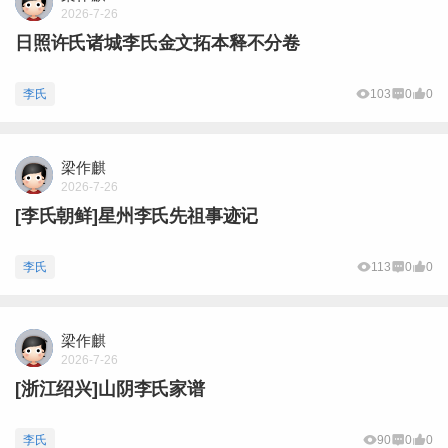
2026-7-26
日照许氏诸城李氏金文拓本释不分卷
李氏
103
0
0
梁作麒
2026-7-26
[李氏朝鲜]星州李氏先祖事迹记
李氏
113
0
0
梁作麒
2026-7-26
[浙江绍兴]山阴李氏家谱
李氏
90
0
0