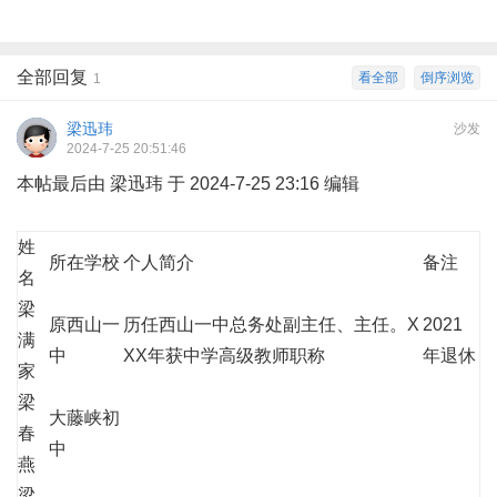
全部回复
看全部
倒序浏览
1
梁迅玮
沙发
2024-7-25 20:51:46
本帖最后由 梁迅玮 于 2024-7-25 23:16 编辑
姓
所在学校
个人简介
备注
名
梁
原西山一
历任西山一中总务处副主任、主任。X
2021
满
中
XX年获中学高级教师职称
年退休
家
梁
大藤峡初
春
中
燕
梁