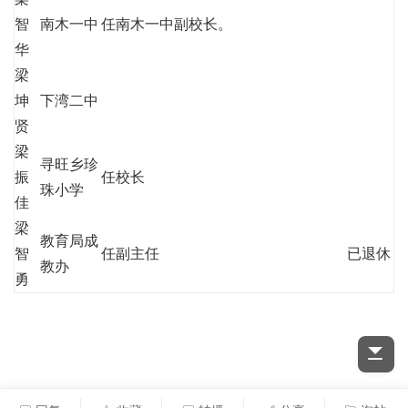
智
南木一中
任南木一中副校长。
华
梁
坤
下湾二中
贤
梁
寻旺乡珍
振
任校长
珠小学
佳
梁
教育局成
智
任副主任
已退休
教办
勇