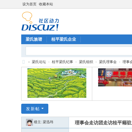
设为首页
收藏本站
梁氏族谱
桂平梁氏企业
»
梁氏论坛
›
桂平梁氏纪事
›
梁氏组织
›
梁氏理事会
›
理事
梁
氏
论
坛
发新帖
楼主:
梁迅玮
理事会走访团走访桂平籍驻