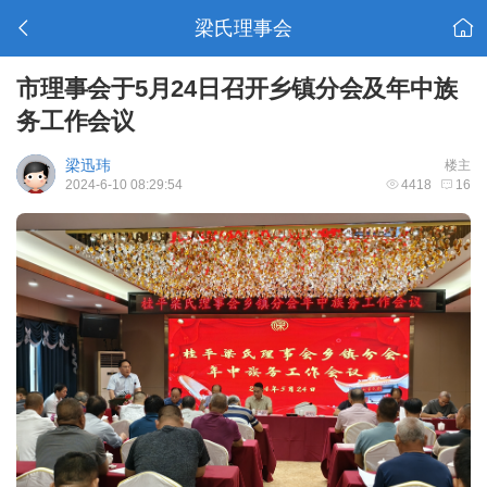
梁氏理事会
市理事会于5月24日召开乡镇分会及年中族
务工作会议
梁迅玮
楼主
2024-6-10 08:29:54
4418
16