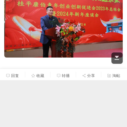
回复
收藏
转播
分享
淘帖
梁迅玮
#
10
2024-5-2 21:56:51