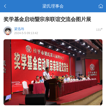
梁氏理事会
奖学基金启动暨宗亲联谊交流会图片展
梁迅玮
#
131
2024-5-5 09:13:42