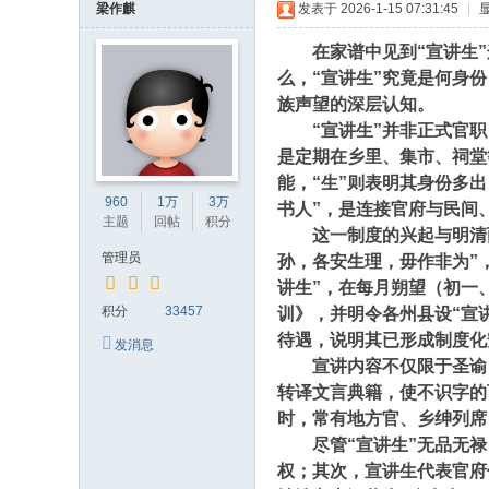
梁作麒
发表于 2026-1-15 07:31:45
|
在家谱中见到“宣讲生”
么，“宣讲生”究竟是何身
族声望的深层认知。
“宣讲生”并非正式官职
是定期在乡里、集市、祠堂
能，“生”则表明其身份多
960
1万
3万
书人”，是连接官府与民间
主题
回帖
积分
这一制度的兴起与明清两代
管理员
孙，各安生理，毋作非为”
讲生”，在每月朔望（初一
积分
33457
训》，并明令各州县设“宣
待遇，说明其已形成制度化
发消息
宣讲内容不仅限于圣谕，
转译文言典籍，使不识字的
时，常有地方官、乡绅列席
尽管“宣讲生”无品无禄，
权；其次，宣讲生代表官府