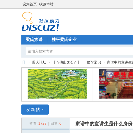
设为首页
收藏本站
梁氏族谱
桂平梁氏企业
»
梁氏论坛
›
【☆他山之石☆】
›
修谱常识
›
家谱中的宣讲生
梁
氏
论
坛
发新帖
家谱中的宣讲生是什么身份
查看:
1728
|
回复:
0