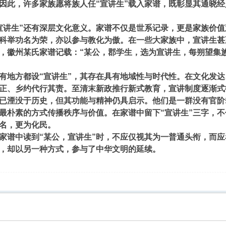
。因此，许多家族愿将族人任“宣讲生”载入家谱，既彰显其通晓
生”还有深层文化意义。家谱不仅是世系记录，更是家族价值观
科举功名为荣，亦以参与教化为傲。在一些大家族中，宣讲生甚
如，徽州某氏家谱记载：“某公，郡学生，选为宣讲生，每朔望集
地方都设“宣讲生”，其存在具有地域性与时代性。在文化发达
正、乡约代行其责。至清末新政推行新式教育，宣讲制度逐渐式
已湮没于历史，但其功能与精神仍具启示。他们是一群没有官阶
最朴素的方式传播秩序与价值。在家谱中留下“宣讲生”三字，
名，更为化民。
谱中读到“某公，宣讲生”时，不应仅视其为一普通头衔，而应
，却以另一种方式，参与了中华文明的延续。