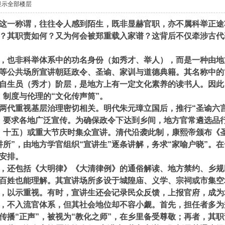
显示全部楼层
这一称谓，往往令人感到陌生，既非显赫官职，亦不属科举正途
份？其职责如何？又为何会被郑重载入家谱？这背后不仅牵涉古
，也非科举体系中的功名身份（如秀才、举人），而是一种由地
等公共场所宣讲朝廷政令、圣谕、家训与道德典籍。其名称中的“
出自生员（秀才）阶层，是地方上有一定文化素养的读书人。因此
、制度与伦理的“文化传声筒”。
重视基层治理密切相关。明代朱元璋立国后，推行“圣谕六言
，要求各地广泛宣传。为确保政令下达到乡间，地方官常遴选品
、十五）或重大节庆时集众宣讲。清代沿袭此制，康熙帝颁布《
讲所”，由地方学官组织“宣讲生”逐条讲解，务求“家喻户晓”。
安排。
还包括《大明律》《大清律例》的通俗解读、地方禁约、乡规
百姓也能理解。其宣讲场所多设于城隍庙、义学、宗祠或市集空
，以示重视。有时，宣讲生还会记录民众反馈，上报官府，成为
不入流官体系，但其社会地位却不容小觑。首先，担任者多为秀
传播“正声”，被视为“教化之师”，在乡里备受尊敬；再者，其