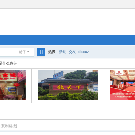
热搜:
活动
交友
discuz
帖子
搜
是什么身份
索
[复制链接]