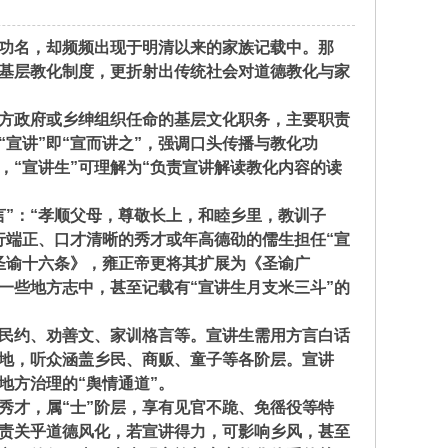
功名，却频频出现于明清以来的家族记载中。那
代基层教化制度，更折射出传统社会对道德教化与家
方政府或乡绅组织任命的基层文化职务，主要职责
宣讲”即“宣而讲之”，强调口头传播与教化功
，“宣讲生”可理解为“负责宣讲解读教化内容的读
”：“孝顺父母，尊敬长上，和睦乡里，教训子
行端正、口才清晰的秀才或年高德劭的儒生担任“宣
圣谕十六条》，雍正帝更将其扩展为《圣谕广
在一些地方志中，甚至记载有“宣讲生月支米三斗”的
民约、劝善文、家训格言等。宣讲生需用方言白话
地，听众涵盖乡民、商贩、童子等各阶层。宣讲
地方治理的“舆情通道”。
才，属“士”阶层，享有见官不跪、免徭役等特
职责关乎道德风化，若宣讲得力，可影响乡风，甚至