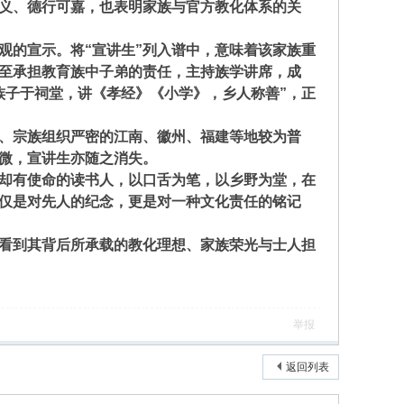
经义、德行可嘉，也表明家族与官方教化体系的关
的宣示。将“宣讲生”列入谱中，意味着该家族重
至承担教育族中子弟的责任，主持族学讲席，成
族子于祠堂，讲《孝经》《小学》，乡人称善”，正
、宗族组织严密的江南、徽州、福建等地较为普
微，宣讲生亦随之消失。
却有使命的读书人，以口舌为笔，以乡野为堂，在
不仅是对先人的纪念，更是对一种文化责任的铭记
看到其背后所承载的教化理想、家族荣光与士人担
举报
返回列表