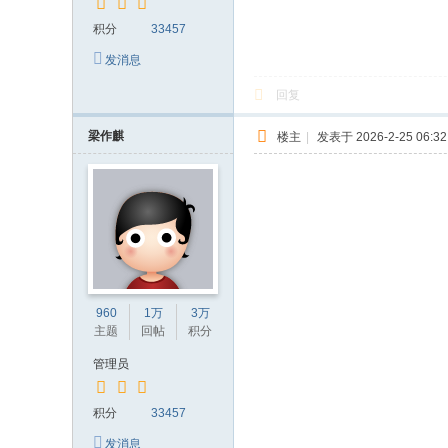
积分
33457
发消息
回复
梁作麒
楼主
|
发表于 2026-2-25 06:32
960
1万
3万
主题
回帖
积分
管理员
积分
33457
发消息