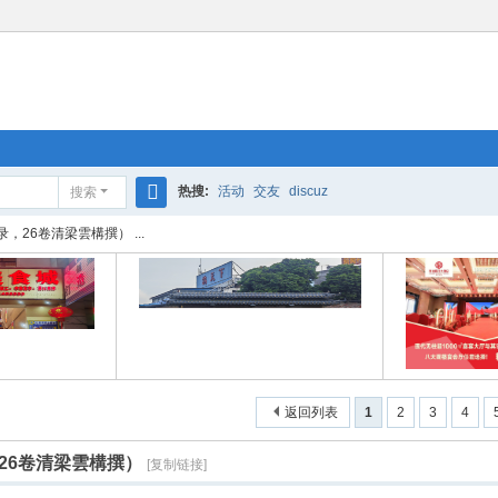
热搜:
活动
交友
discuz
搜索
搜
26卷清梁雲構撰） ...
索
返回列表
1
2
3
4
26卷清梁雲構撰）
[复制链接]