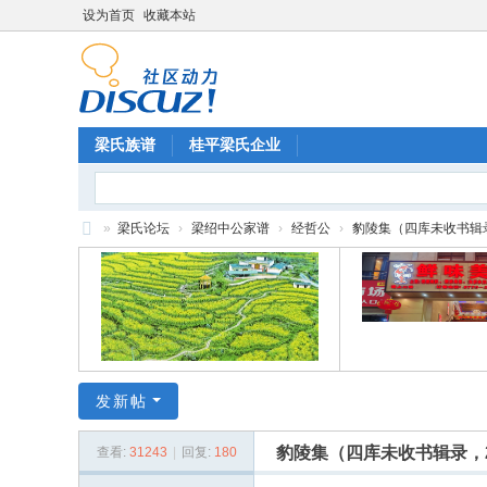
设为首页
收藏本站
梁氏族谱
桂平梁氏企业
»
梁氏论坛
›
梁绍中公家谱
›
经哲公
›
豹陵集（四库未收书辑录，
梁
氏
论
坛
发新帖
豹陵集（四库未收书辑录，
查看:
31243
|
回复:
180