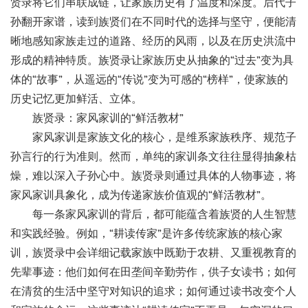
贤录将它们串联成链，让家族历史有了温度和深度。后代子
孙翻开家谱，读到族贤们在不同时代的选择与坚守，便能清
晰地感知家族走过的道路、经历的风雨，以及在历史洪流中
形成的精神特质。族贤录让家族历史从抽象的
“过去”变为具
体的“故事”，从遥远的“传说”变为可感的“榜样”，使家族的
历史记忆更加鲜活、立体。
族贤录：家风家训的
“鲜活教材”
家风家训是家族文化的核心，是维系家族秩序、规范子
孙言行的行为准则。然而，单纯的家训条文往往显得抽象枯
燥，难以深入子孙心中。族贤录则通过具体的人物事迹，将
家风家训具象化，成为传递家族价值观的
“鲜活教材”。
每一条家风家训的背后，都可能蕴含着族贤的人生智慧
和实践经验。例如，
“耕读传家”是许多传统家族的核心家
训，族贤录中会详细记载家族中既勤于农耕、又重视教育的
先辈事迹：他们如何在田垄间辛勤劳作，供子女读书；如何
在清贫的生活中坚守对知识的追求；如何通过读书改变个人