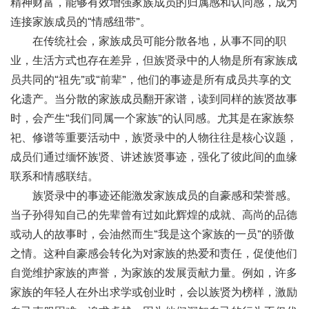
精神财富，能够有效增强家族成员的归属感和认同感，成为
连接家族成员的
“情感纽带”。
在传统社会，家族成员可能分散各地，从事不同的职
业，生活方式也存在差异，但族贤录中的人物是所有家族成
员共同的
“祖先”或“前辈”，他们的事迹是所有成员共享的文
化遗产。当分散的家族成员翻开家谱，读到同样的族贤故事
时，会产生“我们同属一个家族”的认同感。尤其是在家族祭
祀、修谱等重要活动中，族贤录中的人物往往是核心议题，
成员们通过缅怀族贤、讲述族贤事迹，强化了彼此间的血缘
联系和情感联结。
族贤录中的事迹还能激发家族成员的自豪感和荣誉感。
当子孙得知自己的先辈曾有过如此辉煌的成就、高尚的品德
或动人的故事时，会油然而生
“我是这个家族的一员”的骄傲
之情。这种自豪感会转化为对家族的热爱和责任，促使他们
自觉维护家族的声誉，为家族的发展贡献力量。例如，许多
家族的年轻人在外出求学或创业时，会以族贤为榜样，激励