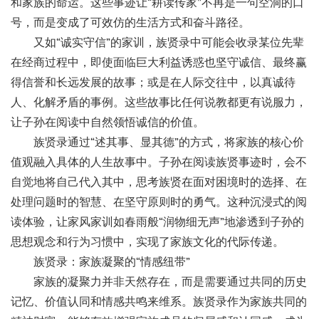
和家族的命运。这些事迹让“耕读传家”不再是一句空洞的口
号，而是变成了可效仿的生活方式和奋斗路径。
又如
“诚实守信”的家训，族贤录中可能会收录某位先辈
在经商过程中，即使面临巨大利益诱惑也坚守诚信、最终赢
得信誉和长远发展的故事；或是在人际交往中，以真诚待
人、化解矛盾的事例。这些故事比任何说教都更有说服力，
让子孙在阅读中自然领悟诚信的价值。
族贤录通过
“述其事、显其德”的方式，将家族的核心价
值观融入具体的人生故事中。子孙在阅读族贤事迹时，会不
自觉地将自己代入其中，思考族贤在面对困境时的选择、在
处理问题时的智慧、在坚守原则时的勇气。这种沉浸式的阅
读体验，让家风家训如春雨般“润物细无声”地渗透到子孙的
思想观念和行为习惯中，实现了家族文化的代际传递。
族贤录：家族凝聚的
“情感纽带”
家族的凝聚力并非天然存在，而是需要通过共同的历史
记忆、价值认同和情感共鸣来维系。族贤录作为家族共同的