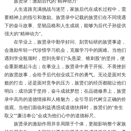
族贤录：激励后代的
“精神动力”
人生道路充满挑战与迷茫，家族后代在成长过程中，需
要精神上的指引和激励。族贤录中记载的族贤们在不同境遇
下的奋斗故事、坚韧品格和人生成就，能够为后代子孙提供
强大的
“精神动力”。
在学业上，族贤录中勤学好问、刻苦钻研的族贤事迹，
会激励年轻一代珍惜学习机会，克服学习中的困难。当他们
遇到学业瓶颈时，想到先辈们
“头悬梁、锥刺股”的坚持，便
会重新燃起斗志；在事业上，族贤录中勇于开拓、不畏挫折
的族贤故事，会给予后代创业或工作的勇气。无论是面对失
败的打击，还是面对竞争的压力，族贤们的经历都能让他们
明白：成功源于坚持，奋斗成就梦想；在品德修养上，族贤
录中高尚的道德情操和人格魅力，会引导后代树立正确的价
值观。当他们面临利益诱惑或道德抉择时，族贤们的“舍生
取义”“廉洁奉公”会成为他们心中的道德标尺。
族贤录的激励作用并非局限于个体，更能影响整个家族