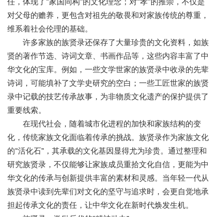
任，体现了“家国同构”的文化理念；对“孝”的推崇，不仅是
对父母的赡养，更包含对祖先的敬畏和对家族传统的尊重，
维系着社会伦理的基础。
许多家族的族贤录还保存了大量珍贵的文化资料，如族
贤的著作节选、诗词文章、书画作品等，这些内容丰富了中
华文化的宝库。例如，一些文学世家的族贤录中收录的先辈
诗词，可能填补了文学史研究的空白；一些工匠世家的族贤
录中记载的技艺传承故事，为非物质文化遗产的保护提供了
重要线索。
在现代社会，随着城市化进程的加快和家族结构的变
化，传统家族文化面临着传承的挑战。族贤录作为家族文化
的
“活化石”，其承载的文化基因显得尤为珍贵。通过整理和
研究族贤录，不仅能够让家族成员重拾文化自信，更能为中
华文化的传承与创新提供丰富的素材和灵感。当年轻一代从
族贤录中读到先辈们对文化的坚守与追求时，会更自觉地承
担起传承文化的责任，让中华文化在新时代焕发生机。