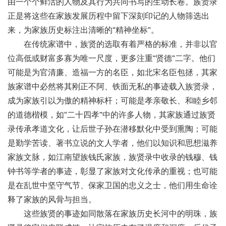
由一个个鲜活的人物及其行为共同书写的生动长卷。族贤录
正是将这些在家族发展历程中留下深刻印记的人物筛选出
来，为家族历史标注出清晰的
“精神坐标”。
在传统家谱中，族贤的选取有着严格的标准，并非以官
位高低或财富多寡为唯一尺度，更多注重
“贤德”二字。他们
可能是为官清廉、造福一方的名臣，如北宋名臣包拯，其家
族家谱中必然将其刚正不阿、铁面无私的事迹载入族贤录，
成为家族引以为傲的精神标杆；可能是孝亲敬长、和睦乡邻
的道德楷模，如“二十四孝”中的许多人物，其家族通过族贤
录传承孝道文化，让后世子孙在潜移默化中受到熏陶；可能
是勤学苦读、著书立说的文人学者，他们以知识和思想滋养
家族文脉，如江南望族钱氏家族，族贤录中收录的钱穆、钱
钟书等学者的事迹，彰显了家族对文化传承的重视；也可能
是在乱世中坚守气节、保家卫国的忠义之士，他们用生命诠
释了家族的风骨与担当。
这些族贤的事迹如同散落在家族历史长河中的明珠，族