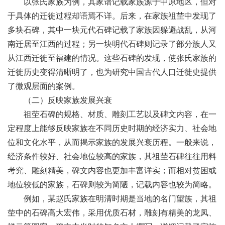
以张氏家族为例，其家谱记载家族源于中原地区，但对
于具体的迁徙过程却语焉不详。后来，在家族祖茔中发现了
多块石碑，其中一块元代石碑记载了家族因躲避战乱，从河
南迁居至江西的过程；另一块明代石碑则记录了部分族人又
从江西迁徙至福建的情况。这些石碑的发现，使张氏家族的
迁徙历史变得清晰明了，也为研究中国古代人口迁徙史提供
了微观层面的案例。
（二）反映家族发展兴衰
祖茔石碑的规格、材质、雕刻工艺以及碑文内容，在一
定程度上能够反映家族在不同历史时期的经济实力、社会地
位和文化水平，从而揭示家族的发展兴衰历程。一般来说，
经济条件较好、社会地位较高的家族，其祖茔石碑往往用料
考究、雕刻精美，碑文内容也更加丰富详实；而相对贫困或
地位较低的家族，石碑则较为简陋，记载内容也较为简略。
例如，某赵氏家族在明清时期是当地的名门望族，其祖
茔中的石碑高大宏伟，采用优质石材，雕刻有精美的龙凤、