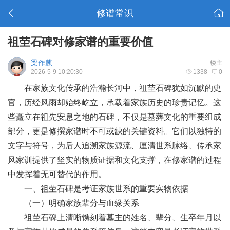
修谱常识
祖茔石碑对修家谱的重要价值
梁作麒
楼主
2026-5-9 10:20:30
1338
0
在家族文化传承的浩瀚长河中，祖茔石碑犹如沉默的史
官，历经风雨却始终屹立，承载着家族历史的珍贵记忆。这
些矗立在祖先安息之地的石碑，不仅是墓葬文化的重要组成
部分，更是修撰家谱时不可或缺的关键资料。它们以独特的
文字与符号，为后人追溯家族源流、厘清世系脉络、传承家
风家训提供了坚实的物质证据和文化支撑，在修家谱的过程
中发挥着无可替代的作用。
一、祖茔石碑是考证家族世系的重要实物依据
（一）明确家族辈分与血缘关系
祖茔石碑上清晰镌刻着墓主的姓名、辈分、生卒年月以