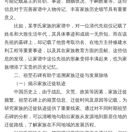
可能记载墓主的官职、事迹、婚姻状况、子嗣数量等。这些
信息对于完善家谱中人物传记、丰富家族历史细节具有重要
意义。
比如，某李氏家族的家谱中，对一位清代先祖仅记载了
姓名和大致生活年代，其具体事迹和成就一无所知。而在该
先祖的墓碑上，却记载了他曾考取功名、在地方主持修建水
利工程等重要事迹，以及其在家族教育方面的贡献。这些信
息的发现，让家谱中这位先祖的形象变得丰满起来，也为家
族增添了宝贵的历史记忆。
二、祖茔石碑有助于追溯家族迁徙与发展脉络
（一）揭示家族迁徙轨迹
中国历史上，由于战乱、灾荒、政策等因素，家族迁徙
频繁。祖茔石碑上的籍贯信息、迁徙时间及原因等记载，为
研究家族的迁徙轨迹提供了重要线索。通过对不同时期祖茔
石碑的分析，可以清晰地勾勒出家族从发源地到新居住地的
迁徙路线，了解家族在不同地域的发展历程。