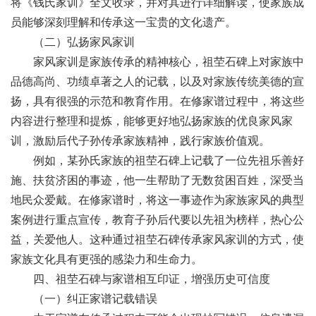
将《钱氏家训》全文收录，并对其进行详细解读，使家族成
员能够深刻理解和传承这一宝贵的文化遗产。
（二）弘扬家风家训
家风家训是家族传承的精神核心，祖茔石碑上对家族中
品德高尚、功绩卓著之人的记载，以及对家族传统美德的宣
扬，具有很强的示范和教育作用。在修家谱过程中，将这些
内容进行整理和提炼，能够更好地弘扬家族的优良家风家
训，激励后代子孙传承家族精神，践行家族价值观。
例如，某孙氏家族的祖茔石碑上记载了一位先祖乐善好
施、扶贫济困的事迹，他一生帮助了无数贫困百姓，深受当
地民众爱戴。在修家谱时，将这一事迹作为家族家风的典型
案例进行重点宣传，教育子孙后代要以先祖为榜样，热心公
益，关爱他人。这种通过祖茔石碑传承家风家训的方式，使
家族文化具有更强的感染力和生命力。
四、祖茔石碑与家谱相互印证，增强历史可信度
（一）纠正家谱记载错误