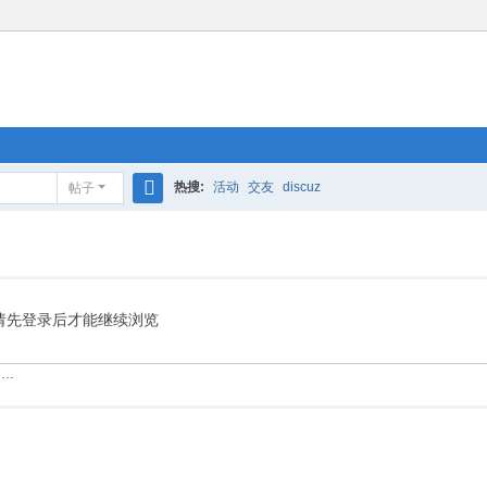
热搜:
活动
交友
discuz
帖子
搜
索
请先登录后才能继续浏览
……