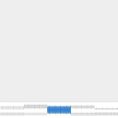
首
首
首
首
首
首
首
首
首
首
首
首
首
首
首
首
首
论
论
论
论
论
论
论
论
论
论
论
论
论
论
论
论
论
发
发
发
发
发
发
发
发
发
发
发
发
发
发
发
发
发
我
我
我
我
我
我
我
我
我
我
我
我
我
我
我