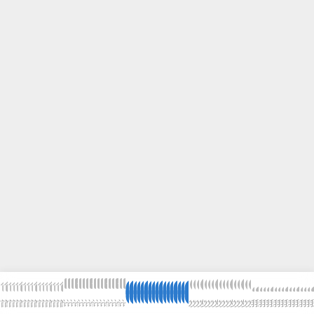
首
首
首
首
首
首
首
首
首
首
首
首
首
首
首
首
首
论
论
论
论
论
论
论
论
论
论
论
论
论
论
论
论
论
发
发
发
发
发
发
发
发
发
发
发
发
发
发
发
发
发
我
我
我
我
我
我
我
我
我
我
我
我
我
我
我