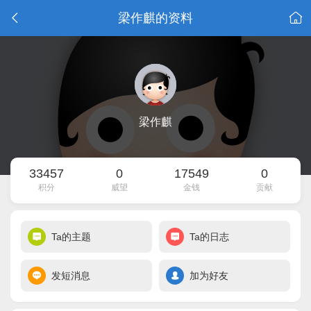
梁作麒的资料
梁作麒
33457
0
17549
0
积分
威望
金钱
贡献
Ta的主题
Ta的日志
发短消息
加为好友