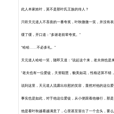
此人本家姓叶，莫不是那叶氏王族的传人？
只听天元道人不吝啬的一番夸奖，叶秋微微一笑，并没有表
缓了缓，开口道：“多谢老前辈夸奖。”
“哈哈……不必多礼。”
天元道人哈哈一笑，随即又道：“说起这个来，老夫倒也是来
“老夫也有一位爱徒，天资聪慧，貌美如花，性格还算不错
说到这里，天元道人流露出欣慰的笑容，显然对他的这位爱
事实也是如此，对于他这位爱徒，从小便跟着他修行，那是
他是看叶秋越看越满意了，心里甚至冒出了一个念头，要么