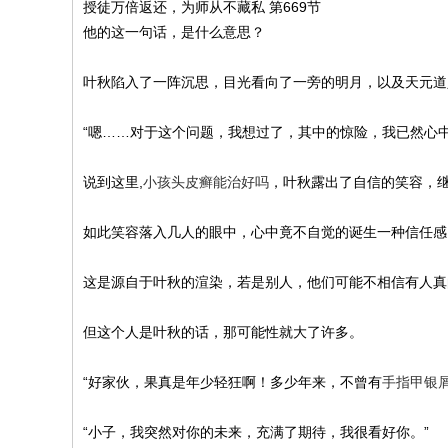
授徒万倍返还，为师从不藏私 第669节
他的这一句话，是什么意思？
叶秋陷入了一阵沉思，目光看向了一旁的明月，以及天元道
“嗯……对于这个问题，我想过了，其中的惊险，我已然心中
说到这里,
小孩头皮癣能治好吗
，叶秋露出了自信的笑容，
如此笑容落入几人的眼中，心中竟不自觉的诞生一种信任感
这是源自于叶秋的渲染，若是别人，他们可能不相信有人真
但这个人是叶秋的话，那可能性就大了许多。
“好家伙，果真是年少轻狂啊！多少年来，不曾有
手指甲银
“小子，我突然对你的未来，充满了期待，我很看好你。”