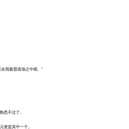
还在我紫霞道场之中呢。”
熟悉不过了。
儿便是其中一个。