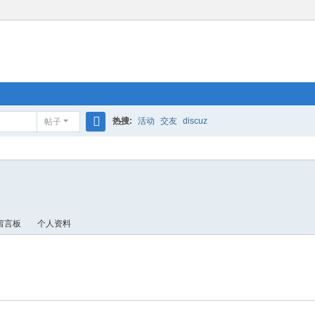
热搜:
活动
交友
discuz
帖子
搜
索
留言板
个人资料