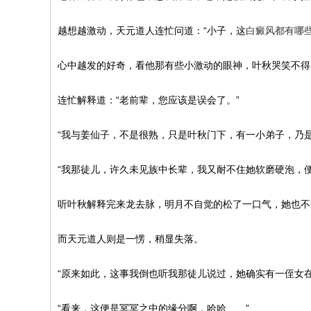
越想越激动，天元道人连忙问道：“小子，这
白癜风都有哪
心中越发的好奇，看他那有些小激动的眼神，叶秋哭笑不得
连忙解释道：“老前辈，您应该是误会了。”
“我与姜仙子，不是很熟，只是叶秋门下，有一小弟子，乃
“我那徒儿，许久未见族中长辈，我又耐不住她软磨硬泡，
听叶秋解释完来龙去脉，明月不自觉的松了一口气，她也不
而天元道人则是一愣，稍显失落。
“原来如此，这事我倒也听我那徒儿说过，她确实有一侄女
“看来，这便是冥冥之中的缘分啊，哈哈……”