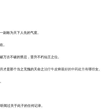
一副敢为天下人先的气度。
在。
破万古不破的禁忌，晋升不朽仙王之位。
月才是那个当之无愧的天命之
治疗牛皮癣最好的中药处方有哪些
女。
。
曾听闻过关于此子的任何记录。