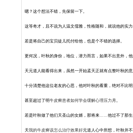
嗯？这个想法不错，先保留一下。
这等奇才，且不说为人温文儒雅，性格随和，就说他的实力
若是将自己的宝贝徒儿托付给他，也是个不错的选择。
更何况，叶秋的身份，地位，潜力而言，如果不出意外，他
天元道人能看得出来，虽然一开始孟天正就有点整叶秋的意
十分清楚他这位老友的心思，他对叶秋的看重，绝对不比明
甚至超过了明
牛皮癣患者如何学会缓解心理压力
月。
若是叶秋做了他们天圣山的女婿，那将来……他过不了那生
天
我的牛皮癣该怎么治疗效果好
元道人心中所想，叶秋并不