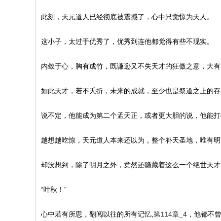
此刻，天元道人已经彻底被震撼了，心中只觉惊为天人。
这小子，太过于优秀了，优秀到连他都觉得有些不现实。
内敛于心，胸有成竹，既谦逊又不失天才的狂傲之意，大有
如此天才，若不夭折，未来的成就，至少也是祭道之上的存
说不定，他能成为第二个孟天正，或者更大胆的说，他能打
越想越吃惊，天元道人本来还以为，整个补天圣地，唯有明
却没想到，除了明月之外，竟然还隐藏着这么一个绝世天才
“叶秋！”
心中若有所思，翻阅以往的所有记忆,
第114章_4
，他都不