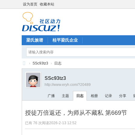
设为首页
收藏本站
梁氏族谱
桂平梁氏企业
›
SSc93tz3
›
日志
梁
SSc93tz3
氏
http://www.eryh.com/?20489
论
广播
主题
日志
相册
记录
分享
坛
授徒万倍返还，为师从不藏私 第669节
已有 76 次阅读
2026-2-13 12:52