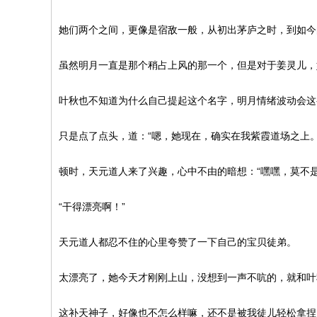
她们两个之间，更像是宿敌一般，从初出茅庐之时，到如今
虽然明月一直是那个稍占上风的那一个，但是对于姜灵儿，
叶秋也不知道为什么自己提起这个名字，明月情绪波动会这
只是点了点头，道：“嗯，她现在，确实在我紫霞道场之上。
顿时，天元道人来了兴趣，心中不由的暗想：“嘿嘿，莫不
“干得漂亮啊！”
天元道人都忍不住的心里夸赞了一下自己的宝贝徒弟。
太漂亮了，她今天才刚刚上山，没想到一声不吭的，就和叶
这补天神子，好像也不怎么样嘛，还不是被我徒儿轻松拿捏