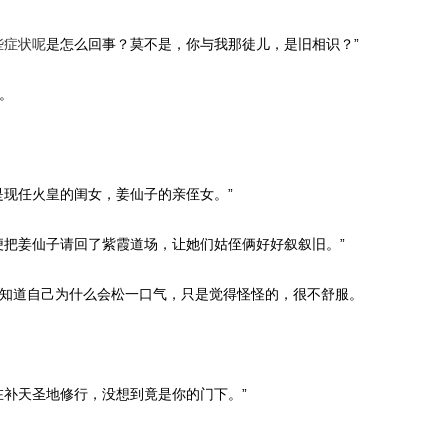
些症状呢
是怎么回事？莫不是，你与我那徒儿，是旧相识？”
。
是现任火皇的闺女，姜仙子的亲侄女。”
便把姜仙子请回了紫霞道场，让她们姑侄俩好好叙叙旧。”
知道自己为什么会松一口气，只是觉得怪怪的，很不舒服。
在补天圣地修行，没想到竟是你的门下。”