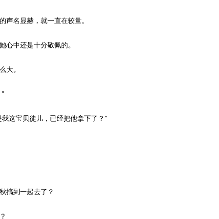
的声名显赫，就一直在较量。
她心中还是十分敬佩的。
么大。
”
是我这宝贝徒儿，已经把他拿下了？”
秋搞到一起去了？
？