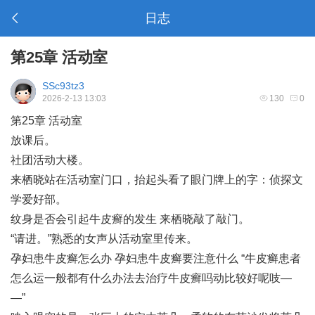
日志
第25章 活动室
SSc93tz3
2026-2-13 13:03
130
0
第25章 活动室
放课后。
社团活动大楼。
来栖晓站在活动室门口，抬起头看了眼门牌上的字：侦探文
学爱好部。
纹身是否会引起牛皮癣的发生
来栖晓敲了敲门。
“请进。”熟悉的女声从活动室里传来。
孕妇患牛皮癣怎么办 孕妇患牛皮癣要注意什么
“
牛皮癣患者
怎么运
一般都有什么办法去治疗牛皮癣吗
动比较好呢吱―
―”