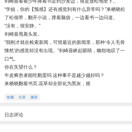
剑崎葵看着少年捧着书走到沙发边，很是放松地坐下。
“学姐，你的【预感】还有感觉到有什么异常吗？”来栖晓松
了松领带，翻开小说，撑着脑袋，一边看书一边问道。
“没有，很安静。”
剑崎葵甩着头发。
“我刚才就在检索新闻，可惜最近的新闻里，那种‘令人毛骨
悚然’的感觉却没有出现。”剑崎葵眯起眼睛，幽怨地叹了一
口气。
你在失望什么？
牛皮癣患者能吃鹅蛋吗
这种事不是越少越好吗？
来栖晓翻着书页,
花草却全部化为黑灰
，摇
收藏
分享
邀请
日志评论