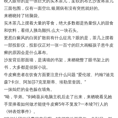
映入眼帘的是一张巨大的实木茶几，柔软的布艺沙发将茶几
三面包围，仅有一面空出,
银屑病有没有突然就好的
。
来栖晓转了转脑袋。
实木茶几上摆着大量的零食，绝大多数都是热量惊人的甜食
和饮料，看得人胰岛颤抖,
么大一块石头
。
更惹
白癜风的白斑扩散前有什么征兆？
眼的是，茶几上摆着
一部投影仪，投影仪正对一张一百寸的巨大画幅
孩子患牛皮
癣的原因会是什么
幕布。
沙发背后那面墙，是满墙的书架，来栖晓瞥了眼书架上的
书，大多都是侦探小说。
牛皮癣患者在饮食方面要注意什么问题
“爱伦坡、约翰?迪克
森?卡尔、阿加莎?克里斯蒂、埃勒里奎因。”
一抹灿烂的金色躲在墙角。
“呦，学弟。”剑崎葵从电脑主机后走了出来，来栖晓看见她
手里捧着
如何做才能使牛皮癣5年不复发?
一本绫?行人的
《钟表馆事件》。