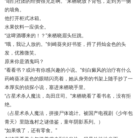
“咱们社团的经费很充足啊。”来栖晓放下背包，走到另一侧
的墙角。
他打开柜式冰箱。
水果饮料一应俱全。
“这啤酒哪来的！？”来栖晓眉头狂跳。
“哦，我让人放的。”剑崎葵夹好书签，捋了捋灿金色的头
发，优雅微笑。
原来你是酒鬼吗？
“看看书？或许有你感兴趣的小说。”剑
白癜风的治疗有什么
药
崎葵冰蓝色的眼睛闪亮着，她从身旁的书架上随手抄了一
本厚实的侦探小说，塞进来栖晓手里。
“占星术杀人魔法，岛田庄司。”来栖晓看了看书名，没有拒
绝。
（占星术杀人魔法，拼接尸体诡计。被国产电视剧《少年包
青天》里隐逸村之谜借鉴，童年阴影系列。）
“如果饿了，还有零食。”