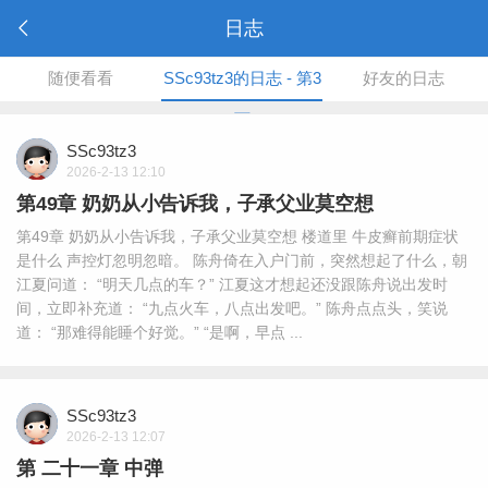
日志
随便看看
SSc93tz3的日志 - 第3
好友的日志
页
SSc93tz3
2026-2-13 12:10
第49章 奶奶从小告诉我，子承父业莫空想
第49章 奶奶从小告诉我，子承父业莫空想 楼道里 牛皮癣前期症状
是什么 声控灯忽明忽暗。 陈舟倚在入户门前，突然想起了什么，朝
江夏问道： “明天几点的车？” 江夏这才想起还没跟陈舟说出发时
间，立即补充道： “九点火车，八点出发吧。” 陈舟点点头，笑说
道： “那难得能睡个好觉。” “是啊，早点 ...
SSc93tz3
2026-2-13 12:07
第 二十一章 中弹