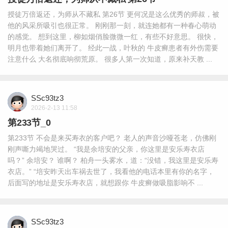
授徒万倍返还，为师从不藏私 第26节 更何况是这么优秀的师叔，被
他的风采所吸引也很正常。 刚刚那一刻，就连她都有一种春心萌动
的感觉。 想到这里，柳如烟俏脸微微一红，有些不好意思。 很快，
明月也带着她们离开了。 经此一战，叶秋的 牛皮癣患者有外伤需要
注意什么 大名彻底响彻荒原。 很多人第一次知道，原来补天教 ...
SSc93tz3
2026-2-13 11:58
第233节_0
第233节 不会是来买寿衣的客户吧？ 老人的声音沙哑苍老，仿佛刚
刚声嘶力竭地哭过。 “我是余培安的父亲，你这里是安乐寿衣店
吗？” 余培安？ 谁啊？ 柏舟一头雾水，道：“没错，我这里是安乐寿
衣店。” “培安昨天出车祸去世了，我看他的电话本里有你的名字，
后面写的地址是安乐寿衣店，就想跟你 牛皮癣做吸脂影响不 ...
SSc93tz3