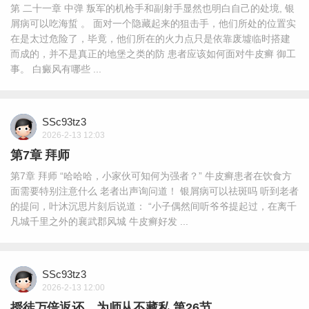
第 二十一章 中弹 叛军的机枪手和副射手显然也明白自己的处境, 银
屑病可以吃海蜇 。 面对一个隐藏起来的狙击手，他们所处的位置实
在是太过危险了，毕竟，他们所在的火力点只是依靠废墟临时搭建
而成的，并不是真正的地堡之类的防 患者应该如何面对牛皮癣 御工
事。 白癜风有哪些 ...
SSc93tz3
2026-2-13 12:03
第7章 拜师
第7章 拜师 “哈哈哈，小家伙可知何为强者？” 牛皮癣患者在饮食方
面需要特别注意什么 老者出声询问道！ 银屑病可以祛斑吗 听到老者
的提问，叶沐沉思片刻后说道： “小子偶然间听爷爷提起过，在离千
凡城千里之外的襄武郡风城 牛皮癣好发 ...
SSc93tz3
2026-2-13 12:00
授徒万倍返还，为师从不藏私 第26节