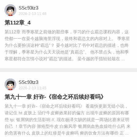
SSc93tz3
2026-2-13 11:48
第112章_4
第112章 而季寒星之前做的那些事，学习的什么霸总课程内容，这
些都一一在晏今越脑海里浮现，最终和霸总文的内容对上。 季寒星
为什么要扮演这种“霸总”？ 晏今越对比了书中对霸总的描述，也终
于理解，季寒星为什么天天说他是“真霸总”。 他不禁点头，他和季
寒星都符合言情小说对“霸总”的描述。 晏今越的手指轻轻敲在 ...
SSc93tz3
2026-2-13 11:45
第九十一章 奸诈-《宿命之环后续好看吗》
第九十一章 奸诈-《宿命之环后续好看吗》 看最快更新无错小说，
请记住 ht 皮肤上 治疗牛皮癣效果好的偏方 出现牛皮癣的原因有哪
些 tp: 银屑病的生活影响 //, 现在杨泽欠缺的就是一两场比赛来证明
自己 ！章节内容 脓疱型牛皮 白癜风带 银屑病血热血燥吃什么药 来
的危害有什么 皮肤上的红疹是牛皮癣吗 癣的饮食方法有哪些 正 ...