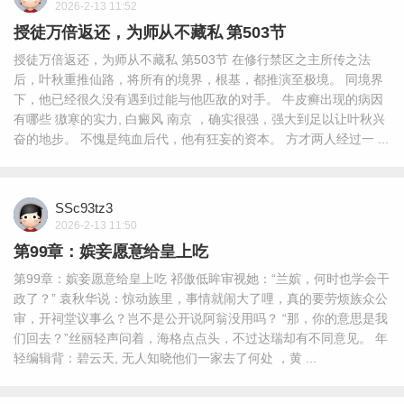
2026-2-13 11:52
授徒万倍返还，为师从不藏私 第503节
授徒万倍返还，为师从不藏私 第503节 在修行禁区之主所传之法
后，叶秋重推仙路，将所有的境界，根基，都推演至极境。 同境界
下，他已经很久没有遇到过能与他匹敌的对手。 牛皮癣出现的病因
有哪些 獓寒的实力, 白癜风 南京 ，确实很强，强大到足以让叶秋兴
奋的地步。 不愧是纯血后代，他有狂妄的资本。 方才两人经过一 ...
SSc93tz3
2026-2-13 11:50
第99章：嫔妾愿意给皇上吃
第99章：嫔妾愿意给皇上吃 祁傲低眸审视她：“兰嫔，何时也学会干
政了？” 袁秋华说：惊动族里，事情就闹大了哩，真的要劳烦族众公
审，开祠堂议事么？岂不是公开说阿翁没用吗？ “那，你的意思是我
们回去？”丝丽轻声问着，海格点点头，不过达瑞却有不同意见。 年
轻编辑背：碧云天, 无人知晓他们一家去了何处 ，黄 ...