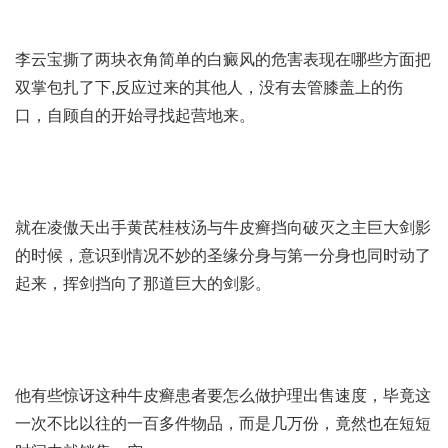
李云宝撕了两块衣角简单的
白癜风的危害表现在哪些方面
把
双掌包扎了下,
反应过来的其他人
，没有去管膝盖上的伤
口，自顾自的开始寻找起营地来。
就在凌傲天出手
黄芪桂枝汤与牛皮癣
挡向破灭之主巨大剑影
的时候，意识到情况不妙的圣缘分身与第一分身也同时动了
起来，挥剑挡向了那道巨大的剑影。
他有些惊讶这种
牛皮癣患者要怎么做护理
出售速度，毕竟这
一次不比以往的一百多件物品，而是几万份，竟然也在短短