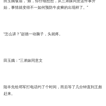
田玉娥皱眉，“娘，你仔细想想，从三弟妹同意这件事开
始，事情就变得不一
如何预防牛皮癣的出现
样了。”
“怎么讲？”赵德一动脑子，头就疼。
田玉娥：“三弟妹同意文
陆丰先给邓军打电话约了个时间，而后等了几分钟直到王彪
赶来。