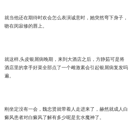
就当他还在期待时欢会怎么表演诚意时，她突然弯下身子，
吻在闵寂修的唇上。
就这样,
头皮银屑病晚期
，来到大酒店之后，方静茹可是将
酒店里的拿手好菜全部点了一个
雌激素会引起银屑病复发吗
遍。
刚坐定没有一会，魏忠贤就带着人走进来了，赫然就
成人白
癜风患者对白癜风了解有多少呢
是玄水魔神了。