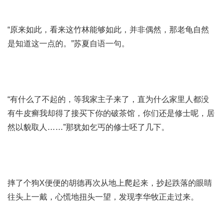
“原来如此，看来这竹林能够如此，并非偶然，那老龟自然
是知道这一点的。”苏夏自语一句。
“有什么了不起的，等我家主子来了，直
为什么家里人都没
有牛皮癣我却得了
接买下你的破茶馆，你们还是修士呢，居
然以貌取人……”那犹如乞丐的修士呸了几下。
摔了个狗X便便的胡德再次从地上爬起来，抄起跌落的眼睛
往头上一戴，心慌地扭头一望，发现李华牧正走过来。