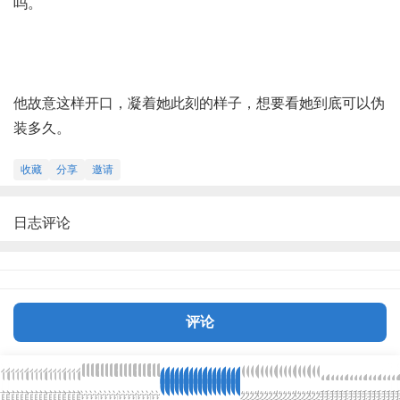
吗
。
他故意这样开口，凝着她此刻的样子，想要看她到底可以伪
装多久。
收藏
分享
邀请
日志评论
评论
首
首
首
首
首
首
首
首
首
首
首
首
首
首
首
首
首
论
论
论
论
论
论
论
论
论
论
论
论
论
论
论
论
论
发
发
发
发
发
发
发
发
发
发
发
发
发
发
发
发
发
我
我
我
我
我
我
我
我
我
我
我
我
我
我
我