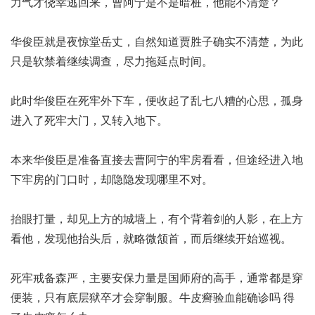
力气才侥幸逃回来，曹阿宁是不是暗桩，他能不清楚？
华俊臣就是夜惊堂岳丈，自然知道贾胜子确实不清楚，为此
只是软禁着继续调查，尽力拖延点时间。
此时华俊臣在死牢外下车，便收起了乱七八糟的心思，孤身
进入了死牢大门，又转入地下。
本来华俊臣是准备直接去曹阿宁的牢房看看，但途经进入地
下牢房的门口时，却隐隐发现哪里不对。
抬眼打量，却见上方的城墙上，有个背着剑的人影，在上方
看他，发现他抬头后，就略微颔首，而后继续开始巡视。
死牢戒备森严，主要安保力量是国师府的高手，通常都是穿
便装，只有底层狱卒才会穿制服。
牛皮癣验血能确诊吗 得