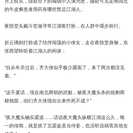
月上枝头，擂鼓台下的城镇中人满为患，随处可见走南闯北
的
牛皮癣患者用药有哪些禁忌
江湖人。
夜惊堂头戴斗笠做寻常江湖客打扮，在人群中缓步前行。
折云璃则打扮成了结伴闯荡的小侠女，走在夜惊堂身侧，东
张西望聆听着江湖人的闲谈：
“自从年关过后，齐大侠似乎极少露面了，来了两次都没见
着。”
“这不废话，现在南北两朝的武魁，被夜大魔头杀的就剩两
根独苗，咱们齐大侠现在出来作死不成？”
“夜大魔头确实霸道……话说夜大魔头纵横江湖这么久，唯
一的传闻，就是抓了北梁盗圣当侍妾，也没听说祸害其他女