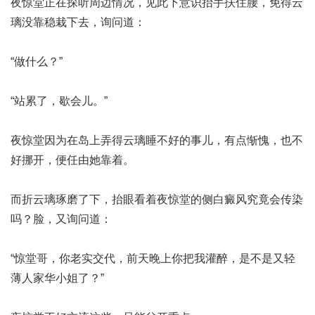
夜惊堂正在探听周边情况，见此下意识抬手扶住腰，免得云
璃没靠稳栽下去，询问道：
“做什么？”
“站累了，歇会儿。”
夜惊堂因为在岛上弄得云璃睡不好的事儿，有点惭愧，也不
好挪开，便任由她靠着。
而折云璃琢磨了下，抬眼看着夜惊堂的侧
白癜风究竟会传染
吗？
脸，又询问道：
“惊堂哥，你老实交代，前天晚上你把我灌醉，是不是又轻
薄人家华小姐了？”