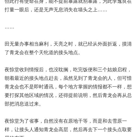
但此行有使命在身，能不提前暴露就别暴露，为此李逸良在
打量一眼后，还是无声无息消失在墙头之上……
……
田无量办事相当麻利，天亮之时，就已经从外面折返，摸清
了青龙会在整个天牝道的接头地点。
夜惊堂收到情报后，也没耽搁，吃完饭便和三个姑娘启程，
朝着最近的接头地点赶去，虽然见到了青龙会的人，但可惜
青龙会也不是即时通讯，每个地方掌握的情报都不一样，想
要打探其他区域的情况，还得提前说明，然后青龙会再从总
部把消息送过来。
夜惊堂为了省事，自然没有在原地干等，而是和去雪原一
样，让接头人通知青龙会高层，然后再去下一个接头点取要