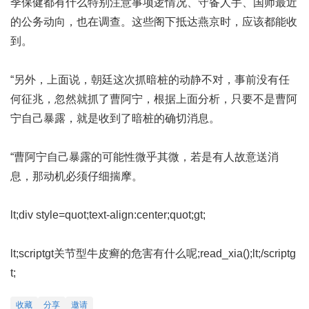
季保健都有什么特别注意事项
逻情况、守备人手、国师最近
的公务动向，也在调查。这些阁下抵达燕京时，应该都能收
到。
“另外，上面说，朝廷这次抓暗桩的动静不对，事前没有任
何征兆，忽然就抓了曹阿宁，根据上面分析，只要不是曹阿
宁自己暴露，就是收到了暗桩的确切消息。
“曹阿宁自己暴露的可能性微乎其微，若是有人故意送消
息，那动机必须仔细揣摩。
lt;div style=quot;text-align:center;quot;gt;
lt;scriptgt
关节型牛皮癣的危害有什么呢
;read_xia();lt;/scriptg
t;
收藏
分享
邀请