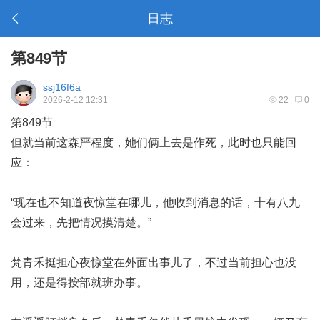
日志
第849节
ssj16f6a
2026-2-12 12:31
22
0
第849节
但就当前这森严程度，她们俩上去是作死，此时也只能回
应：
“现在也不知道夜惊堂在哪儿，他收到消息的话，十有八九
会过来，先把情况摸清楚。”
梵青禾挺担心夜惊堂在外面出事儿了，不过当前担心也没
用，还是得按部就班办事。