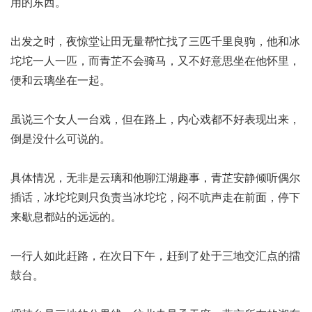
用的东西。
出发之时，夜惊堂让田无量帮忙找了三匹千里良驹，他和冰
坨坨一人一匹，而青芷不会骑马，又不好意思坐在他怀里，
便和云璃坐在一起。
虽说三个女人一台戏，但在路上，内心戏都不好表现出来，
倒是没什么可说的。
具体情况，无非是云璃和他聊江湖趣事，青芷安静倾听偶尔
插话，冰坨坨则只负责当冰坨坨，闷不吭声走在前面，停下
来歇息都站的远远的。
一行人如此赶路，在次日下午，赶到了处于三地交汇点的擂
鼓台。