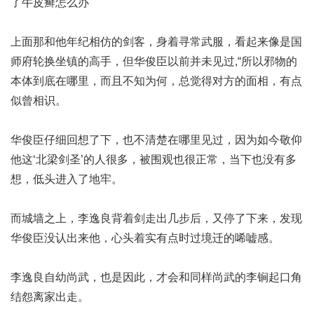
了牛皮癣怎么办
上面那和他年纪相仿的剑客，身着寻常武服，看起来像是国
师府轮换坐镇的高手，但华俊臣以前并未见过,
“所以邪物的
本体到底在哪里
，而且不知为何，总觉得对方的面相，有点
似曾相识。
华俊臣仔细回想了下，也不清楚在哪里见过，因为如今敬仰
他这‘北梁剑圣’的人很多，被围观也很正常，当下也没有多
想，低头进入了地牢。
而城墙之上，李逸良背着剑走出几步后，又停了下来，发现
华俊臣没认出来他，心头着实有点时过境迁的唏嘘感。
李逸良自幼尚武，也是因此，才会和同样尚武的李锏起口角
结怨离家出走。