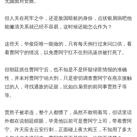
无颜面对女婿。
但人关在死牢之中，还是敌国暗桩的身份，
点状银屑病吧
他
能撇清关系就已经不容易，这时候还能怎么作为？
这些天，华俊臣唯一能做的，只有每天例行过来问口供，看
看曹阿宁的情况，以免曹阿宁扛不住刑讯逼供被打死了。
但朝廷抓住曹阿宁后，也不知是不是怀疑绿匪情报的准确
性，并未对曹阿宁动大刑，只是密切调查曹阿宁在燕京接触
过的人，寻找通敌的证据，比如白枭营的前同事贾胜子等
等。
贾胜子被牵连，整个人都懵了，虽然不敢明着骂，但话里话
外都在说朝廷瞎眼，毕竟他以前可是曹阿宁上司，带着曹阿
宁、许天应去云安行刺，正面碰上夜大阎王，不知用了多大