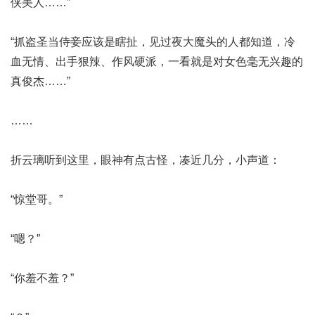
侠美人……”
“抓盗圣当侍妾应该是瞎扯，见过夜大魔头的人都知道，冷
血无情、出手狠辣、作风硬派，一看就是对女色毫无兴趣的
真俊杰……”
……
折云璃听到这里，眼神有点古怪，凑近几分，小声道：
“惊堂哥。”
“嗯？”
“你羞不羞？”