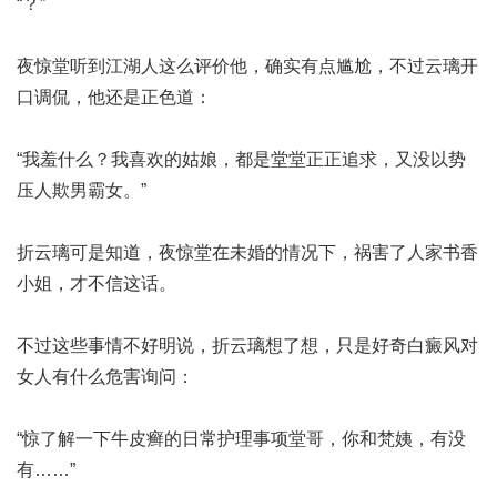
“？”
夜惊堂听到江湖人这么评价他，确实有点尴尬，不过云璃开
口调侃，他还是正色道：
“我羞什么？我喜欢的姑娘，都是堂堂正正追求，又没以势
压人欺男霸女。”
折云璃可是知道，夜惊堂在未婚的情况下，祸害了人家书香
小姐，才不信这话。
不过这些事情不好明说，折云璃想了想，只是好奇
白癜风对
女人有什么危害
询问：
“惊
了解一下牛皮癣的日常护理事项
堂哥，你和梵姨，有没
有……”