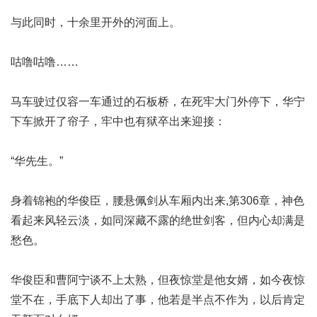
与此同时，十余里开外的河面上。
咕噜咕噜……
马车驶过仅容一车通过的石板桥，在死牢大门外停下，华宁
下车掀开了帘子，牢中也有狱卒出来迎接：
“华先生。”
身着锦袍的华俊臣，腰悬佩剑从车厢内出来,
第306章
，神色
看起来风轻云淡，如同深藏不露的绝世剑客，但内心却满是
愁色。
华俊臣和曹阿宁谈不上太熟，但夜惊堂是他女婿，如今夜惊
堂不在，手底下人却出了事，他若是半点不作为，以后肯定