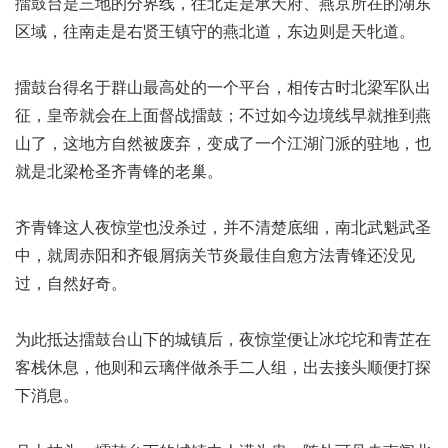
擂鼓台是三地的分界线，往北走是承天府、燕京所在的湖东
区域，往南走是右贤王镇守的燕北道，东边则是天牝道。
擂鼓台得名于群山最高处的一个平台，相传古时北梁军队出
征，皇帝就会在上面督战擂鼓；不过如今边境线早就推到燕
山了，这地方自然被废弃，变成了一个江湖门派的驻地，也
就是北梁枪圣齐青锋的老巢。
齐青锋这人夜惊堂也没杀过，并不清楚底细，南北武魁武圣
中，就周赤阳和齐
银屑病关节炎最佳自愈方法
青锋还没见
过，自然好奇。
为此抵达擂鼓台山下的城镇后，夜惊堂便让冰坨坨和青芷在
客栈休息，他则和云璃伴做杀手二人组，出去接头顺便打探
下消息。