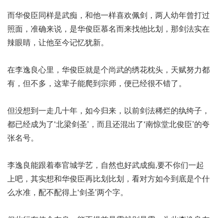
而华俊臣同样是武痴，和他一样喜欢佩剑，两人幼年曾打过
照面，准确来说，是华俊臣慕名而来找他比划，那剑法实在
辣眼睛，让他至今记忆犹新。
在李逸良心里，华俊臣就是个尚武的绣花枕头，天赋努力都
有，但不多，这辈子能爬到宗师，便已经很不错了。
但没想到一走几十年，如今归来，以前剑法稀烂的纨绔子，
都已经成为了‘北梁剑圣’，而且还混出了‘南惊堂北俊臣’的夸
张名号。
李逸良能跟着奉官城学艺，自然也好武成痴,
要不你们一起
上吧
，其实想和华俊臣再比划比划，看对方如今到底是个什
么水准，配不配得上‘剑圣’两个字。