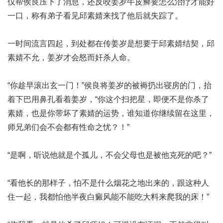
仅帮侯良压下了消息，还反咬姜岁
牛皮癣要怎么治疗才能好
一口，称有弟子看见邱素婧来找了他后就失踪了。
一时间流言四起，到处都在传姜岁是想要于邱素婧结契，邱
素婧不允，姜岁才会怒而奸杀人命。
“你趁早滚出玄一门！”侯良将姜岁的被褥扔出寝房的门，抬
着下巴用鼻孔看着姜岁，“你这个扫把星，即便不是你杀了
素婧，也是你带坏了素婧的运势，谁知道你继续留在这里，
师兄弟们会不会都有性命之忧？！”
“是啊，听说他就是个孤儿，不会父母也是被他克死的吧？”
“看他长的那样子，怕不是什么烟花之地出来的，跟这种人
住一起，我都怕他半夜
白癜风能不能吃大料
来爬我的床！”