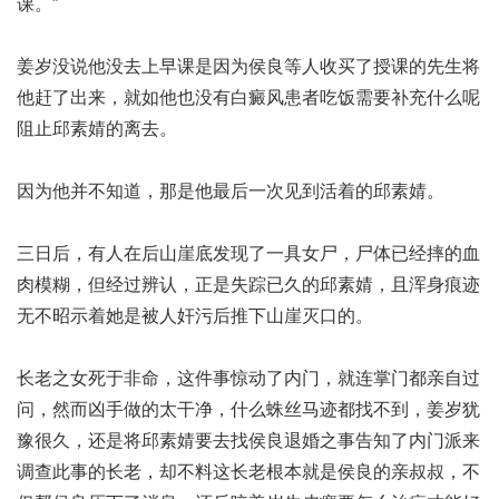
课。”
姜岁没说他没去上早课是因为侯良等人收买了授课的先生将
他赶了出来，就如他也没有
白癜风患者吃饭需要补充什么呢
阻止邱素婧的离去。
因为他并不知道，那是他最后一次见到活着的邱素婧。
三日后，有人在后山崖底发现了一具女尸，尸体已经摔的血
肉模糊，但经过辨认，正是失踪已久的邱素婧，且浑身痕迹
无不昭示着她是被人奸污后推下山崖灭口的。
长老之女死于非命，这件事惊动了内门，就连掌门都亲自过
问，然而凶手做的太干净，什么蛛丝马迹都找不到，姜岁犹
豫很久，还是将邱素婧要去找侯良退婚之事告知了内门派来
调查此事的长老，却不料这长老根本就是侯良的亲叔叔，不