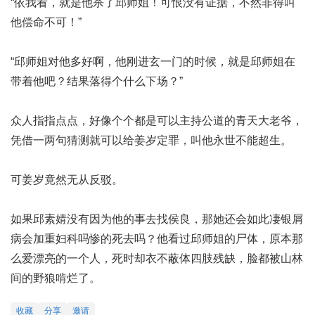
“依我看，就是他杀了邱师姐！可恨没有证据，不然非得叫
他偿命不可！”
“邱师姐对他多好啊，他刚进玄一门的时候，就是邱师姐在
带着他吧？结果落得个什么下场？”
众人指指点点，好像个个都是可以主持公道的青天大老爷，
凭借一两句猜测就可以给姜岁定罪，叫他永世不能超生。
可姜岁竟然无从反驳。
如果邱素婧没有因为他的事去找侯良，那她还会如此凄
银屑
病会加重妇科吗
惨的死去吗？他看过邱师姐的尸体，原本那
么爱漂亮的一个人，死时却衣不蔽体四肢残缺，脸都被山林
间的野狼啃烂了。
收藏
分享
邀请