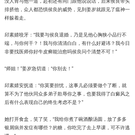
没人肯与他一道，起初还有同门跟他说说话，后来侯良带头
排挤他，众人都恐惧侯良的威势，见到姜岁就跟见了瘟神一
样躲着走。
邱素婧咬牙：“我要与侯良退婚，乃是见他心胸狭小品行不
端，与你何干？！我与你清清白白，有什么好避讳？我今日
非要找
医师你好牛皮癣能治愈吗
侯良问个清楚不可！”
“师姐！”姜岁急切道：“你别去！”
邱素婧安抚道：“你莫要担忧，这事儿必须要做个了断，就
算不为了他伙同众多弟子欺辱你之事，也要我
得了白癜风之
后有什么表现
自己的终生考虑不是？”
她打开食盒，笑了笑，“我给你煮了碗酒酿汤圆，放了多多
银屑病并发症有哪些？
的糖，你吃完了去上早课，可不许逃