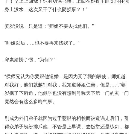
了！？上上回烧了你的功课书籍，上回在你夜里睡觉时往你
身上泼水，这次又干了什么阴损事？！”
姜岁没说，只是道：“师姐不要去找他们。”
“师姐以后……也不要再来找我了。”
邱素婧愣了愣，“为何？”
“侯师兄认为你要跟他退婚，是因为受了我的唆使，师姐越
对我好，他们就越针对我，我知道师姐仁善，但是……”姜
岁抿了下唇角，他似乎也没有想到号称天下第一门的玄一门
竟然会有这么多晦气事。
刚成为外门弟子就因为过于惹眼的相貌而被造谣走后门，引
得众弟子纷纷排斥他，不管是上早课、去饭堂还是练剑，都