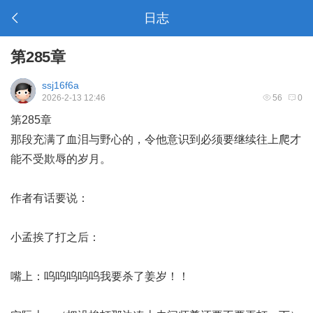
日志
第285章
ssj16f6a
2026-2-13 12:46
56
0
第285章
那段充满了血泪与野心的，令他意识到必须要继续往上爬才
能不受欺辱的岁月。
作者有话要说：
小孟挨了打之后：
嘴上：呜呜呜呜呜我要杀了姜岁！！