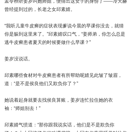
孟令秋听姜岁叫她师姐，便猜出这女子的身份了――冷天赫
曾经提到过的，长老之女邱素婧。
“我听
儿童牛皮癣的症状表现
爹说今晨的早课你没去，就猜
你是躲到这里来了。”邱素婧叹口气，“姜师弟，你怎么总是
逃
牛皮癣患者夏天的时候要做什么
早课？”
姜岁没说话。
邱素
哪些食材对牛皮癣患者有所帮助呢
婧见此皱了皱眉，
道：“是不是侯良他们又欺负你了？”
她说着起身就要去找侯良算账，姜岁连忙拉住她的衣
袖：“师姐别去！”
邱素婧气愤道：“那你跟我说实话，他们是不是欺负你