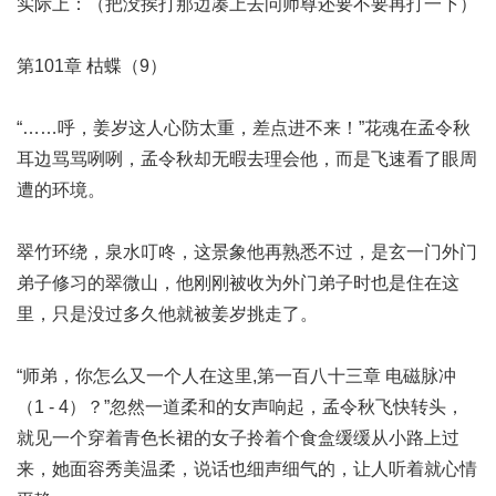
实际上：（把没挨打那边凑上去问师尊还要不要再打一下）
第101章 枯蝶（9）
“……呼，姜岁这人心防太重，差点进不来！”花魂在孟令秋
耳边骂骂咧咧，孟令秋却无暇去理会他，而是飞速看了眼周
遭的环境。
翠竹环绕，泉水叮咚，这景象他再熟悉不过，是玄一门外门
弟子修习的翠微山，他刚刚被收为外门弟子时也是住在这
里，只是没过多久他就被姜岁挑走了。
“师弟，你怎么又一个人在这里,
第一百八十三章 电磁脉冲
（1 - 4）
？”忽然一道柔和的女声响起，孟令秋飞快转头，
就见一个穿着青色长裙的女子拎着个食盒缓缓从小路上过
来，她面容秀美温柔，说话也细声细气的，让人听着就心情