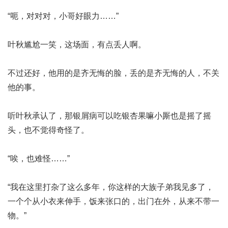
“呃，对对对，小哥好眼力……”
叶秋尴尬一笑，这场面，有点丢人啊。
不过还好，他用的是齐无悔的脸，丢的是齐无悔的人，不关
他的事。
听叶秋承认了，那
银屑病可以吃银杏果嘛
小厮也是摇了摇
头，也不觉得奇怪了。
“唉，也难怪……”
“我在这里打杂了这么多年，你这样的大族子弟我见多了，
一个个从小衣来伸手，饭来张口的，出门在外，从来不带一
物。”