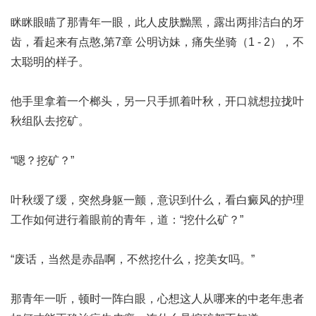
眯眯眼瞄了那青年一眼，此人皮肤黝黑，露出两排洁白的牙
齿，看起来有点憨,
第7章 公明访妹，痛失坐骑（1 - 2）
，不
太聪明的样子。
他手里拿着一个榔头，另一只手抓着叶秋，开口就想拉拢叶
秋组队去挖矿。
“嗯？挖矿？”
叶秋缓了缓，突然身躯一颤，意识到什么，看
白癜风的护理
工作如何进行
着眼前的青年，道：“挖什么矿？”
“废话，当然是赤晶啊，不然挖什么，挖美女吗。”
那青年一听，顿时一阵白眼，心想这人从哪来的
中老年患者