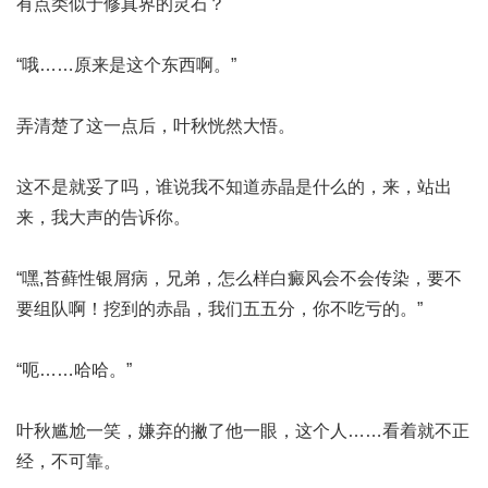
有点类似于修真界的灵石？
“哦……原来是这个东西啊。”
弄清楚了这一点后，叶秋恍然大悟。
这不是就妥了吗，谁说我不知道赤晶是什么的，来，站出
来，我大声的告诉你。
“嘿,
苔藓性银屑病
，兄弟，怎么样
白癜风会不会传染
，要不
要组队啊！挖到的赤晶，我们五五分，你不吃亏的。”
“呃……哈哈。”
叶秋尴尬一笑，嫌弃的撇了他一眼，这个人……看着就不正
经，不可靠。