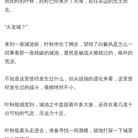
而此时的叶秋，此时已经离开了火海，前往东边的荒土而
去。
“火龙城？”
来到一座城池前，叶秋停住了脚步，望
得了白癜风是怎么一
回事
着那一座残破的城池，显然是被战火摧残过的，格外的
荒凉。
不知道这里曾经发生过什么，但从战场的遗址来看，这里曾
经发生过的战斗，规模绝对不小。
叶秋能感觉到，城池之中盘踞着许多大族，还存在着几道十
分可怕的气息，压迫力十足。
叶秋低着头走进去，准备寻找一间酒楼，就地打探一下城里