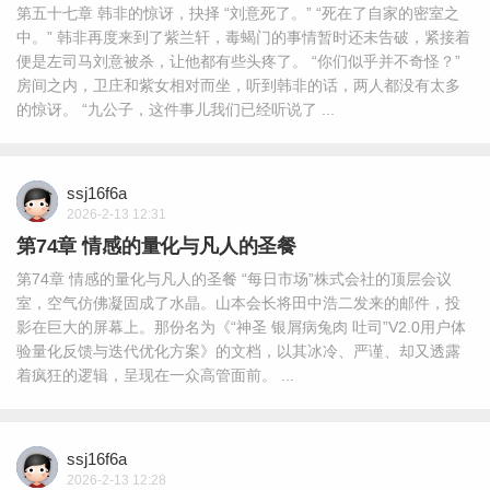
第五十七章 韩非的惊讶，抉择 “刘意死了。” “死在了自家的密室之
中。” 韩非再度来到了紫兰轩，毒蝎门的事情暂时还未告破，紧接着
便是左司马刘意被杀，让他都有些头疼了。 “你们似乎并不奇怪？”
房间之内，卫庄和紫女相对而坐，听到韩非的话，两人都没有太多
的惊讶。 “九公子，这件事儿我们已经听说了 ...
ssj16f6a
2026-2-13 12:31
第74章 情感的量化与凡人的圣餐
第74章 情感的量化与凡人的圣餐 “每日市场”株式会社的顶层会议
室，空气仿佛凝固成了水晶。山本会长将田中浩二发来的邮件，投
影在巨大的屏幕上。那份名为《“神圣 银屑病兔肉 吐司”V2.0用户体
验量化反馈与迭代优化方案》的文档，以其冰冷、严谨、却又透露
着疯狂的逻辑，呈现在一众高管面前。 ...
ssj16f6a
2026-2-13 12:28