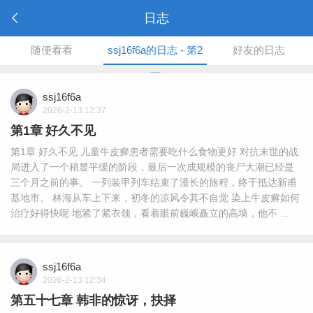
日志
随便看看
ssj16f6a的日志 - 第2
好友的日志
页
ssj16f6a
2026-2-13 12:37
第1章 好久不见
第1章 好久不见 儿童牛皮癣患者需要吃什么食物更好 对抗末世的战
局进入了一个稍显平缓的阶段，最后一次成规模的丧尸大潮已经是
三个月之前的事。 一列装甲列车结束了漫长的旅程，终于抵达新甫
基地市。 林海从车上下来，初冬的凉风令其不自觉 染上牛皮癣如何
治疗好得快呢 地紧了紧衣领，看着眼前巍峨矗立的高墙，他不 ...
ssj16f6a
2026-2-13 12:34
第五十七章 韩非的惊讶，抉择