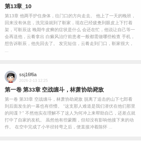
第13章_10
第13章 他两手护住身体，往门口的方向走去。 他上了一天的晚班，
回来没有休息，洗完澡就到了靳家，现在已经疲惫到眼皮上下打着
架，可靳辰这 晚期牛皮癣的症状是什么 会还在忙，他说让自己等一
会再送他，云肴拿出 白癜风治疗前患者一般都需做哪些检查 手机，
想告诉靳辰，他先回去了。 发完短信，云肴走到门口，靳家很大，
...
ssj16f6a
2026-2-13 12:25
第一卷 第33章 空战缠斗，林萧协助毙敌
第一卷 第33章 空战缠斗，林萧协助毙敌 脱离了追击的山下七郎看
到后面发生的一幕也有些懵。 “这支那人难道是我们潜伏在他们那里
的间谍？” 不然他实在理解不了这人为何冲上来帮助自己，还差点就
打中了自家的友机。 虽然他有些蒙圈，但却没有影响他接下来的动
作。 在空中完成了小半径转弯之后，便直接冲着陈怀 ...