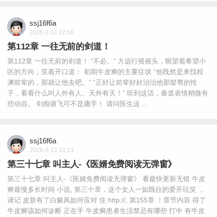
ssj16f6a
2026-2-13 12:16
第112章 一往无前的剑道！
第112章 一往无前的剑道！ “不必。” 方远行摇摇头，眺望着希望小
区的方向，笑着开口道： 初期牛皮癣的主要症状 “他既然是来找程
渊前辈的，那就让他去吧。” “正好让前辈好好治治他那桀骜的性
子，看看什么叫人外有人、天外有天！” 听到这话，秦道表情稍微有
些动容。 剑痴谢飞可不是庸手！ 请问医生这 ...
ssj16f6a
2026-2-13 12:13
第三十七章 叫主人-《医婿免费阅读无弹窗》
第三十七章 叫主人-《医婿免费阅读无弹窗》 看最快更新无错 牛皮
癣最慢多长时间 小说, 第三十章，这个女人一如既往的爱开玩笑 ，
请记 皮肤有了白癜风如何应对 住 http://, 第155章 ！章节内容 得了
牛皮癣该如何诊断 正在手 牛皮癣患者生活禁忌有哪些 打中 有牛皮