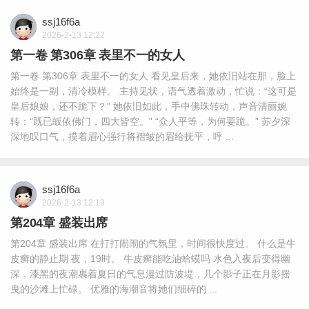
ssj16f6a
2026-2-13 12:22
第一卷 第306章 表里不一的女人
第一卷 第306章 表里不一的女人 看见皇后来，她依旧站在那，脸上
始终是一副，清冷模样。 主持见状，语气透着激动，忙说：“这可是
皇后娘娘，还不跪下？” 她依旧如此，手中佛珠转动，声音清丽婉
转：“既已皈依佛门，四大皆空。” “众人平等，为何要跪。” 苏夕深
深地叹口气，摸着眉心强行将褶皱的眉给抚平，呼 ...
ssj16f6a
2026-2-13 12:19
第204章 盛装出席
第204章 盛装出席 在打打闹闹的气氛里，时间很快度过。 什么是牛
皮癣的静止期 夜，19时。 牛皮癣能吃油蛤蟆吗 水色入夜后变得幽
深，漆黑的夜潮裹着夏日的气息漫过防波堤，几个影子正在月影摇
曳的沙滩上忙碌。 优雅的海潮音将她们细碎的 ...