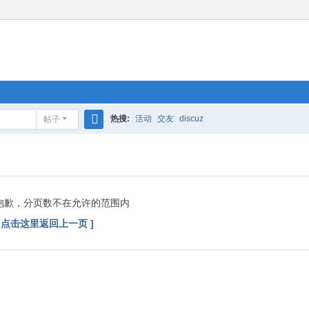
热搜:
活动
交友
discuz
帖子
搜
索
抱歉，分页数不在允许的范围内
[ 点击这里返回上一页 ]