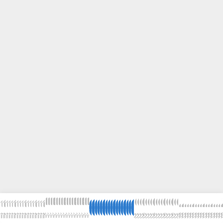
首
首
首
首
首
首
首
首
首
首
首
首
首
首
首
首
首
论
论
论
论
论
论
论
论
论
论
论
论
论
论
论
论
论
发
发
发
发
发
发
发
发
发
发
发
发
发
发
发
发
发
我
我
我
我
我
我
我
我
我
我
我
我
我
我
我