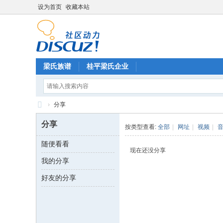
设为首页
收藏本站
梁氏族谱
桂平梁氏企业
›
分享
梁
分享
按类型查看:
全部
|
网址
|
视频
|
氏
随便看看
论
现在还没分享
我的分享
坛
好友的分享