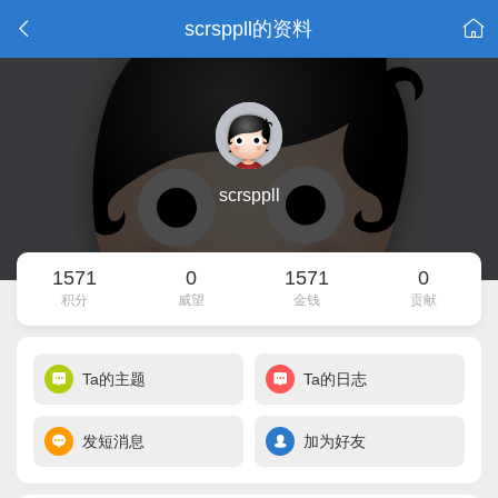
scrsppll的资料
scrsppll
1571
0
1571
0
积分
威望
金钱
贡献
Ta的主题
Ta的日志
发短消息
加为好友