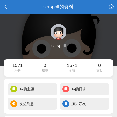
scrsppll的资料
scrsppll
1571
0
1571
0
积分
威望
金钱
贡献
Ta的主题
Ta的日志
发短消息
加为好友