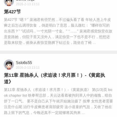
2026-2-13 13:11
第427节
第427节 “嗯？” 裴湘君有些茫然，不过偏头看了看 年轻人患上牛皮
癣之后怎么调理饮食 ，倒是明白了意思，脸儿微红： “哪样你写的
出东西？” “试试吗，一寸光阴一寸金。” “……” 裴湘君感觉惊堂在故
意套路她，但院子里又没外人，满足惊堂一下也不是不行，想想还
是取来软垫，俯身从夜惊堂胳膊下钻过去，跪坐在了椅 ...
Sslo6s55
2026-2-13 13:11
第11章 星驰杀人（求追读！求月票！）-《黄庭执
道》
第11章 星驰杀人（求追读！求月票！）-《黄庭执道》 第(1/3)页 bo
ok chapter list 铁拳帮总部，关云达看着被拘到草人中的魂魄，暗自
舒了一口气。 要不是自己从下午就开始施法摄了 按摩 女性患者需要
注意什么呢 治疗牛皮癣患者肩部疲劳 这小道童的气息，又收了他在
路上留下的气息，今晚还真不一定能够将其拘来 ...