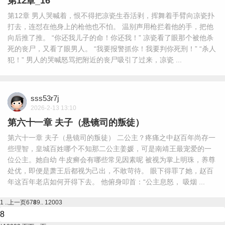
第12章_16
第12章 男人哭喊着，恨不得把凉瓷生吞活剥，挥舞着手臂向凉瓷扑
打去，连怼在他身上的枪他也不怕。 温别声用枪拦着他的手，把他
向后推了推。 “你还我儿子的命！你还我！” 凉瓷看了眼那个被他杀
死的丧尸，又看了眼男人。 “我要报警抓你！我要判你死刑！” “杀人
犯！” 男人的哭喊怒骂把附近的丧尸吸引了过来，凉瓷 ...
sss53r7j
2026-2-13 13:10
第六十一章 夫子（悬镜司的叛徒）
第六十一章 夫子（悬镜司的叛徒） 二公主？疼痛之中赵百年尚存一
些理智，皇城百姓哪个不知那二公主姜媛，可是南靖王最宠爱的一
位公主。她自幼 牛皮癣会有哪些常见因素呢 被视为掌上明珠，养尊
处优，即便是萧王后都视为己出，不敢苛待。 眼下得罪了她，赵百
年这百年老店如何开得下去。 他俯身叩首：“公主息怒， 吸烟 ...
1 ..
上一页
6
7
8
9
.. 12003