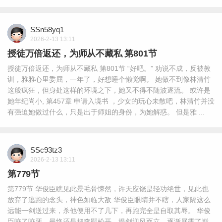
SSn58yq1
2026-2-13 13:11
授徒万倍返还，为师从不藏私 第801节
授徒万倍返还，为师从不藏私 第801节 “好吧。” 劝说不成，反被教
训，雅雅心里委屈，一年了，好想睡个懒觉啊。 她做不到像林清竹
这般疯狂，但身处这样的环境之下，她又不得不随波逐流。 或许是
她年纪尚小, 第457章 申请入境书 ，少女的玩心未散吧，林清竹并没
有强迫她做过什么，只是出于师姐的身份，为她解惑。 但是雅 ...
SSc93tz3
2026-2-13 13:11
第779节
第779节 华俊臣瞧见此景毛骨悚然，许天应饶是轻功绝世，见此也
放弃了逃跑的念头，神色如临大敌 华俊臣眼睛并不瞎，人家隔这么
远能一剑送过来，杀他便用不了几下，再跑完全是自取其辱。 华俊
臣咬了咬牙，最终还是把李嗣松开，提剑迎风而立，逐渐展露了巅