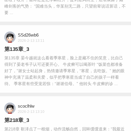
峰剑客的气势： “国难当头，华某别无二路，只望前辈说话算话，不
要 ...
SSd26wb6
2026-2-13 13:11
第135章_3
第135章 晏今越就这么看着季寒星，脸上是藏不住的笑意，比自己
得到了晏老爷子认可还要开心。 牛皮癣可以喝茶叶 “饭菜也都准备
好了，”谢女士站起身，热情邀请季寒星，“寒星，去吃饭。” 她的眼
神中充满了温柔和关爱，似乎把季寒星当成了自己的孩子一样看
待。 季寒星有些受宠若惊：“谢谢伯母。” 他转头 牛皮癣的诊 ...
scoclhlw
2026-2-13 13:10
第218章_3
第218章 靳泽点了一根烟，动作流畅自然，回眸缓缓道来：“我最近