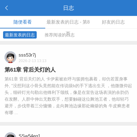
日志
随便看看
最新发表的日志 - 第8
好友的日志
页
最新发表的日志
推荐阅读的日志
sss53r7j
2026-2-13 13:13
第61章 背后关灯的人
第61章 背后关灯的人 卡伊索被欢呼与簇拥包裹着，却仿若置身事
外, “没想到这小骨头竟然能在传说级b的手下逃出生天 ，他微微仰起
头，细碎灯光勾勒出他锋利下颌线，像是在宣告这场表演的余韵仍
在发酵。人群中伸出无数双手，想要触碰这位舞池王者，他却轻巧
避开，步伐带着三分慵懒，走向舞池边缘那处幽僻的角 牛皮癣患者
有哪 ...
SSw54eq1