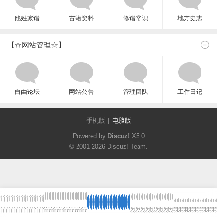
他姓家谱
古籍资料
修谱常识
地方史志
【☆网站管理☆】
自由论坛
网站公告
管理团队
工作日记
手机版
|
电脑版
Powered by
Discuz!
X5.0
© 2001-2026
Discuz! Team
.
首
首
首
首
首
首
首
首
首
首
首
首
首
首
首
首
首
论
论
论
论
论
论
论
论
论
论
论
论
论
论
论
论
论
发
发
发
发
发
发
发
发
发
发
发
发
发
发
发
发
发
我
我
我
我
我
我
我
我
我
我
我
我
我
我
我