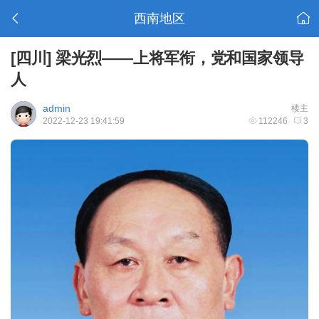
西南地区
[四川]
梁光烈——上将军衔，党和国家领导
人
admin
楼主
2022-12-23 19:41:59
112246
3