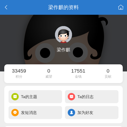
梁作麒的资料
梁作麒
33459
0
17551
0
积分
威望
金钱
贡献
Ta的主题
Ta的日志
发短消息
加为好友