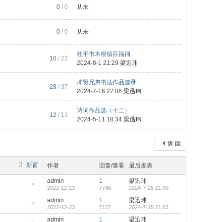
0
/ 0
从未
0
/ 0
从未
桂平市木根镇百福祠
10
/ 22
2024-8-1 21:29
梁迅玮
坤贤兄弟书法作品选录
28
/ 37
2024-7-16 22:06
梁迅玮
诗词作品选（十二）
12
/ 13
2024-5-11 18:34
梁迅玮
返 回
新窗
作者
回复/查看
最后发表
admin
1
梁迅玮
2022-12-23
7746
2024-7-25 21:09
隐
藏
admin
1
梁迅玮
置
2022-12-23
7117
2024-7-25 21:03
顶
隐
帖
藏
admin
1
梁迅玮
置