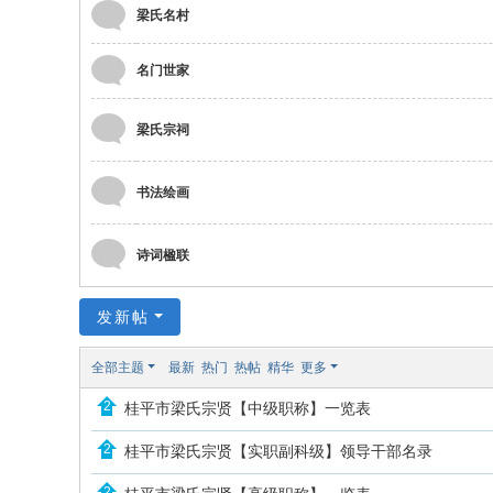
梁氏名村
名门世家
梁氏宗祠
书法绘画
诗词楹联
发新帖
全部主题
最新
热门
热帖
精华
更多
桂平市梁氏宗贤【中级职称】一览表
桂平市梁氏宗贤【实职副科级】领导干部名录