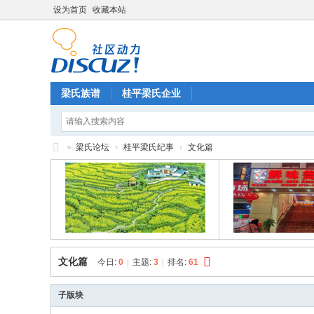
设为首页
收藏本站
梁氏族谱
桂平梁氏企业
»
梁氏论坛
›
桂平梁氏纪事
›
文化篇
梁
氏
论
坛
文化篇
今日:
0
|
主题:
3
|
排名:
61
子版块