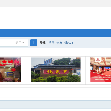
热搜:
活动
交友
discuz
帖子
搜
索