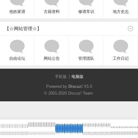
他姓家谱
古籍资料
修谱常识
地方史志
【☆网站管理☆】
自由论坛
网站公告
管理团队
工作日记
手机版
|
电脑版
Powered by
Discuz!
X5.0
© 2001-2026
Discuz! Team
.
首
首
首
首
首
首
首
首
首
首
首
首
首
首
首
首
首
论
论
论
论
论
论
论
论
论
论
论
论
论
论
论
论
论
发
发
发
发
发
发
发
发
发
发
发
发
发
发
发
发
发
我
我
我
我
我
我
我
我
我
我
我
我
我
我
我