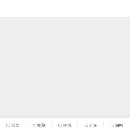
回复
收藏
转播
分享
淘帖