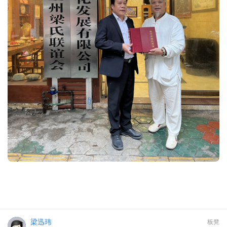
梁迅玮
板凳