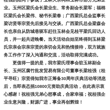
桂强的陪同下参观了玉林大宗祠和玉林市部分兄弟企
业。玉州区梁氏会长梁业生、常务副会长梁军；福棉
区梁氏会长梁伟、秘书长梁春；广西梁氏总会监事长
梁访贤等宗贤先后接见与交谈。广西梁氏总会梁森会
长也亲自从防城巷驱车赶往玉林会见桂平梁氏回访人
员，并一起共进晚餐。当天活动自始至终得到玉林梁
氏宗亲会宗亲宗贤的亲切会见和热情接待，双方就族
务工作作了深入沟通和交流，活动取得完满成功。
更值得一提的是，我市梁氏理事会驻玉林副会
长、玉州区腐竹批发贸易有限公司董事长梁桂强（桂
平寻旺）宗贤得知我市正筹备30周年庆典活动等消息
后，当即表态捐10800元资助庆典活动，在此表示衷
心感谢！祝桂强兄弟心想事成，合家幸福；祝桂强企
业生意兴隆，财源广进，事业再创辉煌！