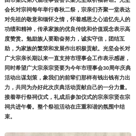
由市梁氏第六届理事会会长梁光坚致祈福讲话。光坚
会长对宗祠每年举行春秋二祭，宗亲们齐聚一堂表达
对先祖的敬意和缅怀之情，怀着感恩之心追忆先人的
功绩和精神，传承家族的优良传统和价值观念表示高
度赞赏。勉励族人要勤奋努力，诚实守信，团结互
助，为家族的繁荣和发展作出积极贡献。光坚会长对
广大宗亲长期以来一直支持市理事会工作表示感谢，
同时希望广大宗亲宗贤要为今年市理事会30周年庆典
活动出谋划策，象我们的前辈们那样有钱出钱有力出
力，共同为办好此次庆典活动贡献自己的一分力量。
接着举行祭祠仪式，礼成后参加仪式的宗亲宗贤在宗
祠共进午餐。整个祭祖活动在庄重和谐的氛围中结
束。