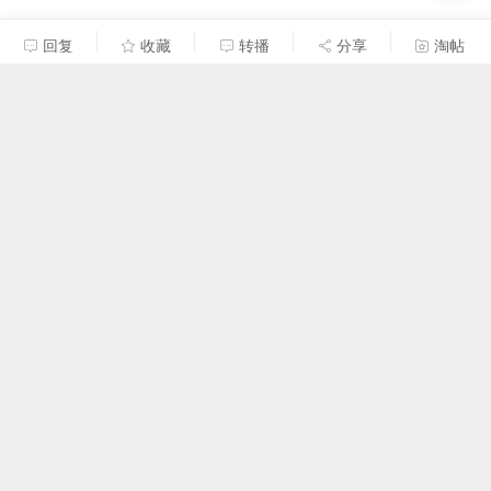
回复
收藏
转播
分享
淘帖
梁迅玮
#
8
2024-4-29 20:29:44