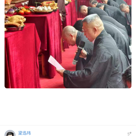
梁迅玮
#
5