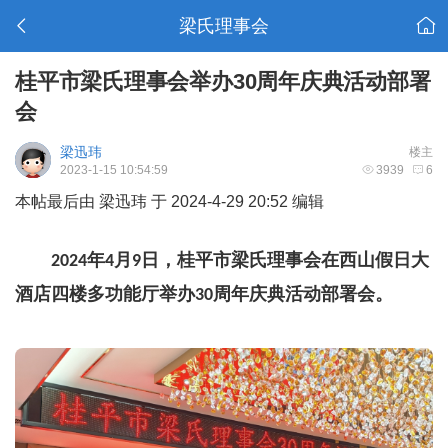
梁氏理事会
桂平市梁氏理事会举办30周年庆典活动部署
会
梁迅玮
楼主
2023-1-15 10:54:59
3939
6
本帖最后由 梁迅玮 于 2024-4-29 20:52 编辑
年
月
日，桂平市梁氏理事会在西山假日大
2024
4
9
酒店四楼多功能厅举办
周年庆典活动部署会。
30