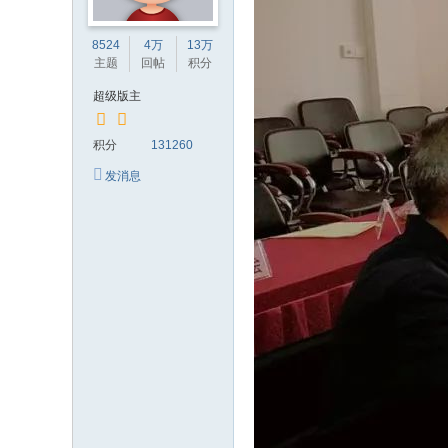
8524
4万
13万
主题
回帖
积分
超级版主
积分
131260
发消息