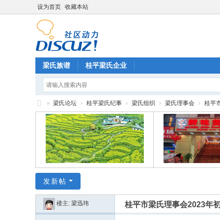
设为首页
收藏本站
梁氏族谱
桂平梁氏企业
»
梁氏论坛
›
桂平梁氏纪事
›
梁氏组织
›
梁氏理事会
›
桂平市
梁
氏
论
坛
发新帖
楼主:
梁迅玮
桂平市梁氏理事会2023年