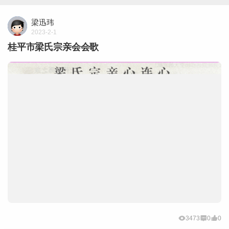
梁迅玮
2023-2-1
桂平市梁氏宗亲会会歌
3473
0
0