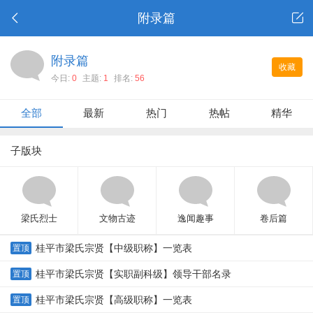
附录篇
附录篇
收藏
今日:
0
主题:
1
排名:
56
全部
最新
热门
热帖
精华
子版块
梁氏烈士
文物古迹
逸闻趣事
卷后篇
桂平市梁氏宗贤【中级职称】一览表
置顶
桂平市梁氏宗贤【实职副科级】领导干部名录
置顶
桂平市梁氏宗贤【高级职称】一览表
置顶